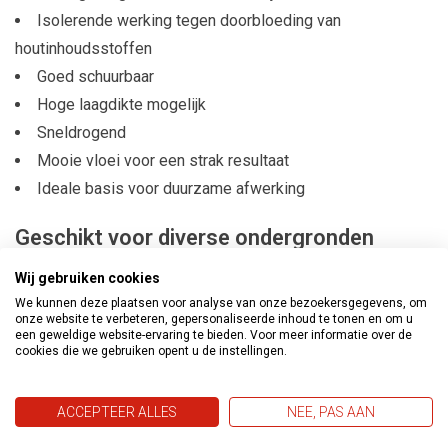
Isolerende werking tegen doorbloeding van
houtinhoudsstoffen
Goed schuurbaar
Hoge laagdikte mogelijk
Sneldrogend
Mooie vloei voor een strak resultaat
Ideale basis voor duurzame afwerking
Geschikt voor diverse ondergronden
Deze multiprimer is ontwikkeld voor buitentoepassingen en
Wij gebruiken cookies
kan worden toegepast op:
We kunnen deze plaatsen voor analyse van onze bezoekersgegevens, om
onze website te verbeteren, gepersonaliseerde inhoud te tonen en om u
Hout
een geweldige website-ervaring te bieden. Voor meer informatie over de
cookies die we gebruiken opent u de instellingen.
PVC
Polyester
ACCEPTEER ALLES
NEE, PAS AAN
Verzinkt staal
Voorbehandelde ondergronden