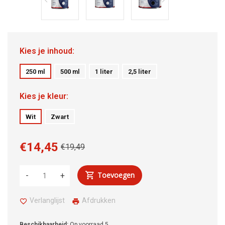
Kies je inhoud:
250 ml
500 ml
1 liter
2,5 liter
Kies je kleur:
Wit
Zwart
€14,45
€19,49
Toevoegen
-
+
Verlanglijst
Afdrukken
Beschikbaarheid:
Op voorraad
5