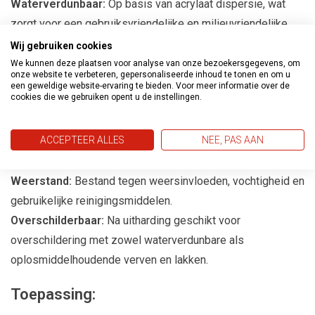
Waterverdunbaar:
Op basis van acrylaat dispersie, wat
zorgt voor een gebruiksvriendelijke en milieuvriendelijke
toepassing.
Wij gebruiken cookies
Snelle Droging:
Droogt snel, waardoor je efficiënt kunt
We kunnen deze plaatsen voor analyse van onze bezoekersgegevens, om
onze website te verbeteren, gepersonaliseerde inhoud te tonen en om u
doorwerken met het volgende verf- of lakproject.
een geweldige website-ervaring te bieden. Voor meer informatie over de
cookies die we gebruiken opent u de instellingen.
Goede Dekking:
Biedt uitstekende dekking en hecht op
een breed scala aan ondergronden.
ACCEPTEER ALLES
NEE, PAS AAN
Roestwerend:
Beschermt metalen oppervlakken tegen
roest, ideaal voor staal, verzinkt staal, zink en aluminium.
Weerstand:
Bestand tegen weersinvloeden, vochtigheid en
gebruikelijke reinigingsmiddelen.
Overschilderbaar:
Na uitharding geschikt voor
overschildering met zowel waterverdunbare als
oplosmiddelhoudende verven en lakken.
Toepassing: