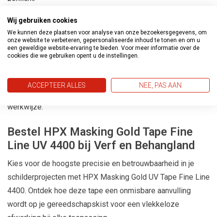
Geen Lijmresten:
Bij het verwijderen laat deze tape op de
Wij gebruiken cookies
meeste ondergronden geen lijmresten achter, zelfs tot 4
We kunnen deze plaatsen voor analyse van onze bezoekersgegevens, om
maanden na bevestiging. Dit zorgt voor een moeiteloze
onze website te verbeteren, gepersonaliseerde inhoud te tonen en om u
een geweldige website-ervaring te bieden. Voor meer informatie over de
opruiming na het voltooien van je project.
cookies die we gebruiken opent u de instellingen.
Handig en Gemakkelijk te Gebruiken:
Dankzij de
mogelijkheid om eenvoudig met de hand af te scheuren, is
ACCEPTEER ALLES
NEE, PAS AAN
deze tape handig in gebruik en bevordert het een efficiënte
werkwijze.
Bestel HPX Masking Gold Tape Fine
Line UV 4400 bij Verf en Behangland
Kies voor de hoogste precisie en betrouwbaarheid in je
schilderprojecten met HPX Masking Gold UV Tape Fine Line
4400. Ontdek hoe deze tape een onmisbare aanvulling
wordt op je gereedschapskist voor een vlekkeloze