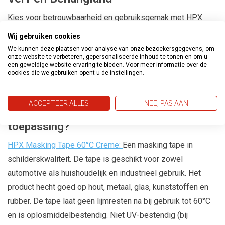
Kies voor betrouwbaarheid en gebruiksgemak met HPX
Masking Tape UV Blauw. Ervaar de vrijheid om nauwkeurig
Wij gebruiken cookies
te werken zonder zorgen over lijmresten, en geniet van de
We kunnen deze plaatsen voor analyse van onze bezoekersgegevens, om
onze website te verbeteren, gepersonaliseerde inhoud te tonen en om u
veelzijdigheid die deze tape biedt voor al je
een geweldige website-ervaring te bieden. Voor meer informatie over de
schilderbehoeften.
cookies die we gebruiken opent u de instellingen.
ACCEPTEER ALLES
NEE, PAS AAN
Zoekt u Masking Tape voor een andere
toepassing?
HPX Masking Tape 60°C Creme:
Een masking tape in
schilderskwaliteit. De tape is geschikt voor zowel
automotive als huishoudelijk en industrieel gebruik. Het
product hecht goed op hout, metaal, glas, kunststoffen en
rubber. De tape laat geen lijmresten na bij gebruik tot 60°C
en is oplosmiddelbestendig. Niet UV-bestendig (bij