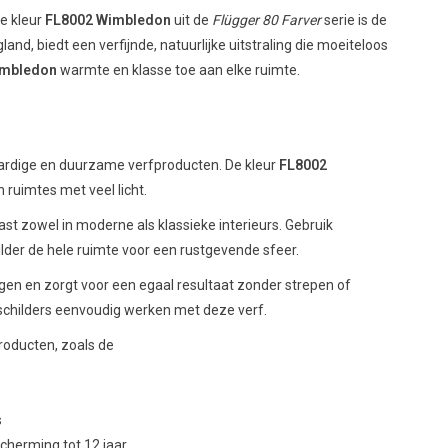
De kleur
FL8002 Wimbledon
uit de
Flügger 80 Farver
serie is de
and, biedt een verfijnde, natuurlijke uitstraling die moeiteloos
mbledon
warmte en klasse toe aan elke ruimte.
aardige en duurzame verfproducten. De kleur
FL8002
 ruimtes met veel licht.
 past zowel in moderne als klassieke interieurs. Gebruik
der de hele ruimte voor een rustgevende sfeer.
engen en zorgt voor een egaal resultaat zonder strepen of
 schilders eenvoudig werken met deze verf.
roducten, zoals de
1
s
cherming tot 12 jaar