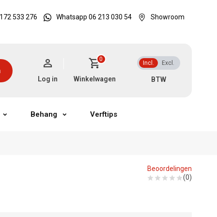
172 533 276
Whatsapp 06 213 030 54
Showroom
0
Incl.
Excl.
n
Log in
Winkelwagen
Behang
Verftips
Beoordelingen
(0)