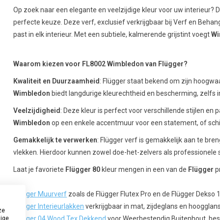
Op zoek naar een elegante en veelzijdige kleur voor uw interieur? 
perfecte keuze. Deze verf, exclusief verkrijgbaar bij Verf en Behangl
past in elk interieur. Met een subtiele, kalmerende grijstint voegt
Wi
Waarom kiezen voor FL8002 Wimbledon van Flügger?
Kwaliteit en Duurzaamheid
: Flügger staat bekend om zijn hoogw
Wimbledon
biedt langdurige kleurechtheid en bescherming, zelfs in
Veelzijdigheid
: Deze kleur is perfect voor verschillende stijlen en
Wimbledon
op een enkele accentmuur voor een statement, of schil
Gemakkelijk te verwerken
: Flügger verf is gemakkelijk aan te br
vlekken. Hierdoor kunnen zowel doe-het-zelvers als professionele
Laat je favoriete
Flügger 80
kleur mengen in een van de
Flügger
p
Flügger Muurverf
zoals de Flügger Flutex Pro en de Flügger Dekso 
Flügger Interieurlakken
verkrijgbaar in mat, zijdeglans en hoogglan
ze
Flügger 04 Wood Tex Dekkend
voor Weerbestendig Buitenhout, bes
dige