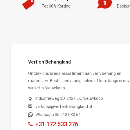
Tot 60% Korting
Deskun
,-
Verf en Behangland
Ontdek ons brede assortiment aan verf, behang en
materialen. Bestel eenvoudig online of kom langs in on
winkel in Nieuwkoop.
Industrieweg 3D, 2421 LK, Nieuwkoop
verkoop@verfenbehangland.nl
Whatsapp 06 213 030 54
+31 172 533 276