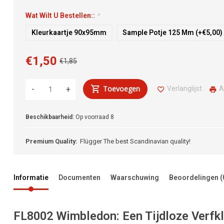
Wat Wilt U Bestellen::
*
Kleurkaartje 90x95mm
Sample Potje 125 Mm (+€5,00)
€1,50
€1,85
Toevoegen
Verlanglijst
A
-
+
Beschikbaarheid:
Op voorraad
8
Premium Quality:
Flügger The best Scandinavian quality!
Informatie
Documenten
Waarschuwing
Beoordelingen
(
FL8002 Wimbledon: Een Tijdloze Verfkl