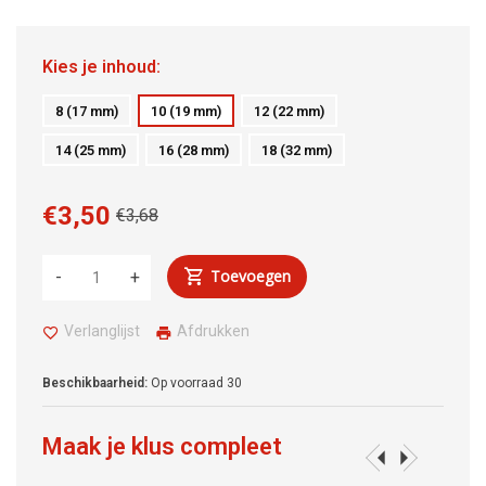
Kies je inhoud:
8 (17 mm)
10 (19 mm)
12 (22 mm)
14 (25 mm)
16 (28 mm)
18 (32 mm)
€3,50
€3,68
Toevoegen
-
+
Verlanglijst
Afdrukken
Beschikbaarheid:
Op voorraad
30
Maak je klus compleet