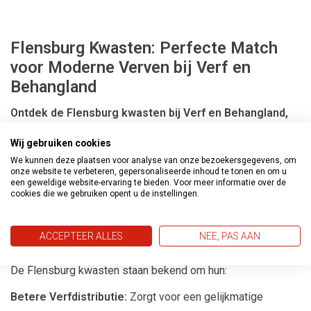
Flensburg Kwasten: Perfecte Match
voor Moderne Verven bij Verf en
Behangland
Ontdek de Flensburg kwasten bij Verf en Behangland,
speciaal ontworpen voor de nieuwste generatie verven
Wij gebruiken cookies
zoals Sikkens XD High Gloss, Sikkens SB en Sikkens
We kunnen deze plaatsen voor analyse van onze bezoekersgegevens, om
Satura.
Deze hoogwaardige synthetische kwasten bieden
onze website te verbeteren, gepersonaliseerde inhoud te tonen en om u
een geweldige website-ervaring te bieden. Voor meer informatie over de
een superieure verfapplicatie en zijn een essentiële tool
cookies die we gebruiken opent u de instellingen.
voor zowel professionele schilders als doe-het-zelvers.
ACCEPTEER ALLES
NEE, PAS AAN
Voordelen van Flensburg Kwasten
De Flensburg kwasten staan bekend om hun:
Betere Verfdistributie:
Zorgt voor een gelijkmatige