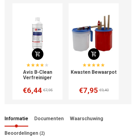
s
Avis B-Clean
Kwasten Bewaarpot
Verfreiniger
Kw
€6,44
€7,95
€7,95
€9,40
Informatie
Documenten
Waarschuwing
Beoordelingen
(2)