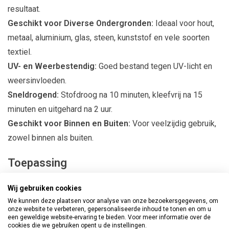
resultaat.
Geschikt voor Diverse Ondergronden:
Ideaal voor hout,
metaal, aluminium, glas, steen, kunststof en vele soorten
textiel.
UV- en Weerbestendig:
Goed bestand tegen UV-licht en
weersinvloeden.
Sneldrogend:
Stofdroog na 10 minuten, kleefvrij na 15
minuten en uitgehard na 2 uur.
Geschikt voor Binnen en Buiten:
Voor veelzijdig gebruik,
zowel binnen als buiten.
Toepassing
Houten Ondergronden:
Perfect voor het behandelen van
Wij gebruiken cookies
houten oppervlakken, zowel binnen als buiten.
We kunnen deze plaatsen voor analyse van onze bezoekersgegevens, om
Veelzijdig Gebruik:
Geschikt voor een breed scala aan
onze website te verbeteren, gepersonaliseerde inhoud te tonen en om u
een geweldige website-ervaring te bieden. Voor meer informatie over de
materialen en toepassingen.
cookies die we gebruiken opent u de instellingen.