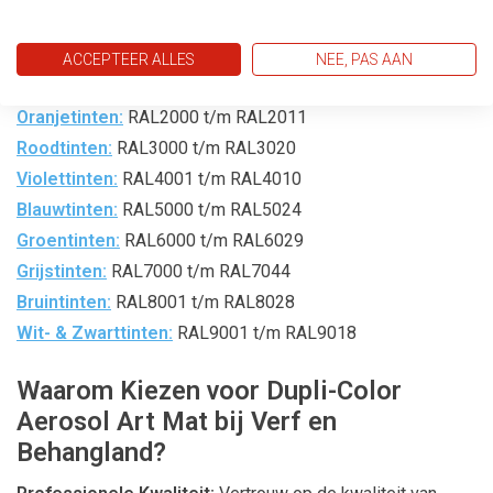
Beschikbare RAL Spuitbussen:
ACCEPTEER ALLES
NEE, PAS AAN
Geeltinten:
RAL1000 t/m RAL1032
Oranjetinten:
RAL2000 t/m RAL2011
Roodtinten:
RAL3000 t/m RAL3020
Violettinten:
RAL4001 t/m RAL4010
Blauwtinten:
RAL5000 t/m RAL5024
Groentinten:
RAL6000 t/m RAL6029
Grijstinten:
RAL7000 t/m RAL7044
Bruintinten:
RAL8001 t/m RAL8028
Wit- & Zwarttinten:
RAL9001 t/m RAL9018
Waarom Kiezen voor Dupli-Color
Aerosol Art Mat bij Verf en
Behangland?