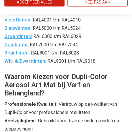
ACCEPTEER ALLES
NEE, PAS AAN
Oranjetinten:
RAL2000 t/m RAL2011
Roodtinten:
RAL3000 t/m RAL3020
Violettinten:
RAL4001 t/m RAL4010
Blauwtinten:
RAL5000 t/m RAL5024
Groentinten:
RAL6000 t/m RAL6029
Grijstinten:
RAL7000 t/m RAL7044
Bruintinten:
RAL8001 t/m RAL8028
Wit- & Zwarttinten:
RAL9001 t/m RAL9018
Waarom Kiezen voor Dupli-Color
Aerosol Art Mat bij Verf en
Behangland?
Professionele Kwaliteit:
Vertrouw op de kwaliteit van
Dupli-Color voor professionele resultaten.
Veelzijdigheid:
Geschikt voor diverse ondergronden en
toepassingen.