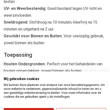
textiel.
UV- en Weerbestendig:
Goed bestand tegen UV-licht en
weersinvloeden.
Sneldrogend:
Stofdroog na 10 minuten, kleefvrij na 15
minuten en uitgehard na 2 uur.
Geschikt voor Binnen en Buiten:
Voor veelzijdig gebruik,
zowel binnen als buiten.
Toepassing
Houten Ondergronden:
Perfect voor het behandelen van
houten oppervlakken, zowel binnen als buiten.
Veelzijdig Gebruik:
Geschikt voor een breed scala aan
Wij gebruiken cookies
materialen en toepassingen.
We kunnen deze plaatsen voor analyse van onze bezoekersgegevens, om
onze website te verbeteren, gepersonaliseerde inhoud te tonen en om u
een geweldige website-ervaring te bieden. Voor meer informatie over de
Beschikbare RAL Spuitbussen:
cookies die we gebruiken opent u de instellingen.
Geeltinten:
RAL1000 t/m RAL1032