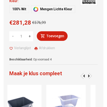
Kleur:
100% Wit
Mengen Lichte Kleur
€281,28
€576,99
Toevoegen
-
+
Verlanglijst
Afdrukken
Beschikbaarheid:
Op voorraad
4
Maak je klus compleet