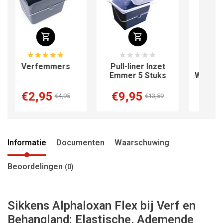
emmers
Pull-liner Inzet
Anza Pro Super
Emmer 5 Stuks
Wistex Gevelroller
95
€9,95
€7,95
€4,95
€13,59
€8,99
Informatie
Documenten
Waarschuwing
Beoordelingen
(0)
Sikkens Alphaloxan Flex bij Verf en
Behangland: Elastische, Ademende