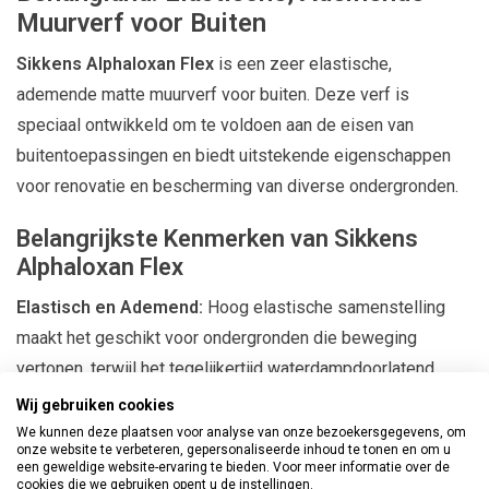
Muurverf voor Buiten
Sikkens Alphaloxan Flex
is een zeer elastische,
ademende matte muurverf voor buiten. Deze verf is
speciaal ontwikkeld om te voldoen aan de eisen van
buitentoepassingen en biedt uitstekende eigenschappen
voor renovatie en bescherming van diverse ondergronden.
Belangrijkste Kenmerken van Sikkens
Alphaloxan Flex
Elastisch en Ademend:
Hoog elastische samenstelling
maakt het geschikt voor ondergronden die beweging
vertonen, terwijl het tegelijkertijd waterdampdoorlatend
blijft.
Wij gebruiken cookies
Geschikt voor Renovatie:
Ideaal voor pleisters op
We kunnen deze plaatsen voor analyse van onze bezoekersgegevens, om
onze website te verbeteren, gepersonaliseerde inhoud te tonen en om u
nageïsoleerde buitengevels, ruwe gepleisterde
een geweldige website-ervaring te bieden. Voor meer informatie over de
cookies die we gebruiken opent u de instellingen.