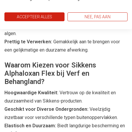
ondergronden en pleisters met haarscheurtjes, evenals
metselwerk.
Bescherming tegen Schimmels en Algen:
Biedt een
ACCEPTEER ALLES
NEE, PAS AAN
goede bescherming tegen de vorming van schimmels en
algen.
Prettig te Verwerken:
Gemakkelijk aan te brengen voor
een gelijkmatige en duurzame afwerking.
Waarom Kiezen voor Sikkens
Alphaloxan Flex bij Verf en
Behangland?
Hoogwaardige Kwaliteit:
Vertrouw op de kwaliteit en
duurzaamheid van Sikkens-producten.
Geschikt voor Diverse Ondergronden:
Veelzijdig
inzetbaar voor verschillende typen buitenoppervlakken.
Elastisch en Duurzaam:
Biedt langdurige bescherming en