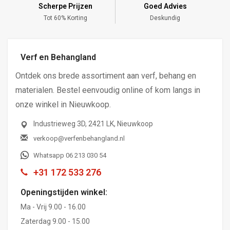
Scherpe Prijzen
Goed Advies
,-
Tot 60% Korting
Deskundig
Verf en Behangland
Ontdek ons brede assortiment aan verf, behang en
materialen. Bestel eenvoudig online of kom langs in
onze winkel in Nieuwkoop.
Industrieweg 3D, 2421 LK, Nieuwkoop
verkoop@verfenbehangland.nl
Whatsapp 06 213 030 54
+31 172 533 276
Openingstijden winkel:
Ma - Vrij 9.00 - 16.00
Zaterdag 9.00 - 15.00