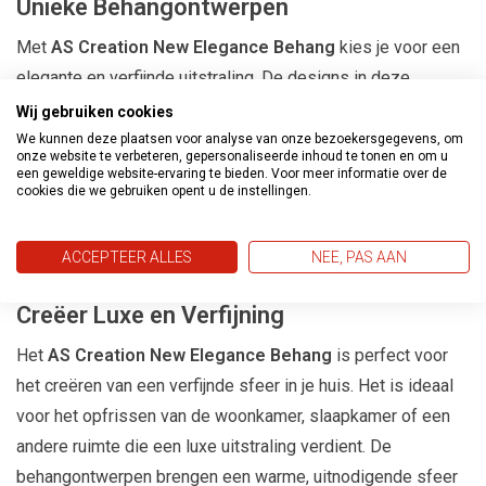
Unieke Behangontwerpen
Met
AS Creation New Elegance Behang
kies je voor een
elegante en verfijnde uitstraling. De designs in deze
collectie zijn geïnspireerd door klassieke en moderne
Wij gebruiken cookies
stijlen, met gedetailleerde patronen en zachte kleuren die
We kunnen deze plaatsen voor analyse van onze bezoekersgegevens, om
onze website te verbeteren, gepersonaliseerde inhoud te tonen en om u
een verfijnde look creëren. Of je nu houdt van subtiele
een geweldige website-ervaring te bieden. Voor meer informatie over de
cookies die we gebruiken opent u de instellingen.
texturen of gedurfde ontwerpen, deze behangcollectie
biedt voor ieder wat wils en voegt een vleugje luxe toe aan
ACCEPTEER ALLES
NEE, PAS AAN
je ruimte.
Creëer Luxe en Verfijning
Het
AS Creation New Elegance Behang
is perfect voor
het creëren van een verfijnde sfeer in je huis. Het is ideaal
voor het opfrissen van de woonkamer, slaapkamer of een
andere ruimte die een luxe uitstraling verdient. De
behangontwerpen brengen een warme, uitnodigende sfeer