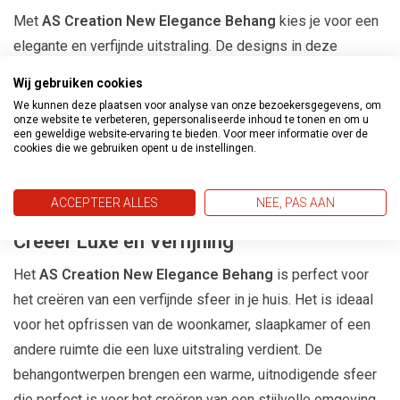
Met
AS Creation New Elegance Behang
kies je voor een
elegante en verfijnde uitstraling. De designs in deze
collectie zijn geïnspireerd door klassieke en moderne
Wij gebruiken cookies
stijlen, met gedetailleerde patronen en zachte kleuren die
We kunnen deze plaatsen voor analyse van onze bezoekersgegevens, om
een verfijnde look creëren. Of je nu houdt van subtiele
onze website te verbeteren, gepersonaliseerde inhoud te tonen en om u
een geweldige website-ervaring te bieden. Voor meer informatie over de
texturen of gedurfde ontwerpen, deze behangcollectie
cookies die we gebruiken opent u de instellingen.
biedt voor ieder wat wils en voegt een vleugje luxe toe aan
je ruimte.
ACCEPTEER ALLES
NEE, PAS AAN
Creëer Luxe en Verfijning
Het
AS Creation New Elegance Behang
is perfect voor
het creëren van een verfijnde sfeer in je huis. Het is ideaal
voor het opfrissen van de woonkamer, slaapkamer of een
andere ruimte die een luxe uitstraling verdient. De
behangontwerpen brengen een warme, uitnodigende sfeer
die perfect is voor het creëren van een stijlvolle omgeving.