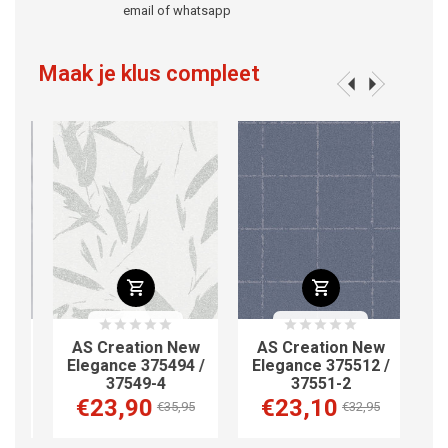
email of whatsapp
Maak je klus compleet
w
AS Creation New
AS Creation New
AS
4
Elegance 375494 /
Elegance 375512 /
El
37549-4
37551-2
€23,90
€23,10
€
€35,95
€32,95