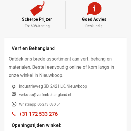
Scherpe Prijzen
Goed Advies
,-
Tot 60% Korting
Deskundig
Verf en Behangland
Ontdek ons brede assortiment aan verf, behang en
materialen. Bestel eenvoudig online of kom langs in
onze winkel in Nieuwkoop.
Industrieweg 3D, 2421 LK, Nieuwkoop
verkoop@verfenbehangland.nl
Whatsapp 06 213 030 54
+31 172 533 276
Openingstijden winkel: