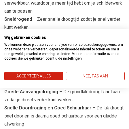
verwerkbaar, waardoor je meer tijd hebt om je schilderwerk
aan te passen
Sneldrogend
– Zeer snelle droogtijd zodat je snel verder
kunt werken
Mooie Vloei
– De lak vloeit mooi uit, waardoor je een egaal
Wij gebruiken cookies
resultaat krijgt
We kunnen deze plaatsen voor analyse van onze bezoekersgegevens, om
onze website te verbeteren, gepersonaliseerde inhoud te tonen en om u
Hoogvullend
– De grondlak heeft een hoge vulling,
een geweldige website-ervaring te bieden. Voor meer informatie over de
cookies die we gebruiken opent u de instellingen.
waardoor oneffenheden in het oppervlak goed worden
opgevuld
Zeer Goede (Kanten)dekking
– De grondlak dekt
ACCEPTEER ALLES
NEE, PAS AAN
uitstekend, zelfs op de randen van houten kozijnen
Goede Aanvangsdroging
– De grondlak droogt snel aan,
zodat je direct verder kunt werken
Snelle Doordroging en Goed Schuurbaar
– De lak droogt
snel door en is daarna goed schuurbaar voor een gladde
afwerking