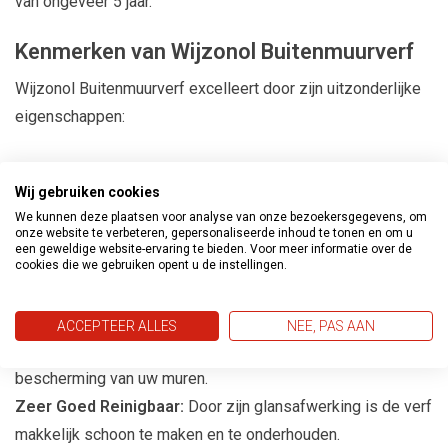
van ongeveer 5 jaar.
Kenmerken van Wijzonol Buitenmuurverf
Wijzonol Buitenmuurverf excelleert door zijn uitzonderlijke
eigenschappen:
Eiglans Afwerking:
Zorgt voor een subtiele glans die de
Wij gebruiken cookies
esthetische waarde van uw buitenmuren verhoogt.
We kunnen deze plaatsen voor analyse van onze bezoekersgegevens, om
onze website te verbeteren, gepersonaliseerde inhoud te tonen en om u
Schrobklasse 1:
Eenvoudig schoon te houden, ideaal voor
een geweldige website-ervaring te bieden. Voor meer informatie over de
buitenoppervlakken die regelmatig gereinigd moeten
cookies die we gebruiken opent u de instellingen.
worden.
Weerbestendig:
Bestand tegen diverse
ACCEPTEER ALLES
NEE, PAS AAN
weersomstandigheden, wat zorgt voor een langdurige
bescherming van uw muren.
Zeer Goed Reinigbaar:
Door zijn glansafwerking is de verf
makkelijk schoon te maken en te onderhouden.