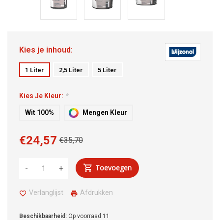
Kies je inhoud:
1 Liter
2,5 Liter
5 Liter
Kies Je Kleur:
*
Wit 100%
Mengen Kleur
€24,57
€35,70
Toevoegen
-
+
Verlanglijst
Afdrukken
Beschikbaarheid:
Op voorraad
11