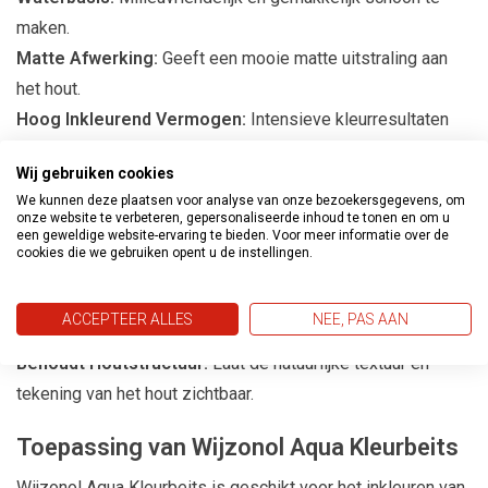
maken.
Matte Afwerking:
Geeft een mooie matte uitstraling aan
het hout.
Hoog Inkleurend Vermogen:
Intensieve kleurresultaten
met weinig product.
Wij gebruiken cookies
Snelle Droging:
Kortere wachttijd tussen lagen en
We kunnen deze plaatsen voor analyse van onze bezoekersgegevens, om
afwerking.
onze website te verbeteren, gepersonaliseerde inhoud te tonen en om u
een geweldige website-ervaring te bieden. Voor meer informatie over de
Hoogwaardige Acrylaat Technologie:
Voor duurzame
cookies die we gebruiken opent u de instellingen.
bescherming en kleurvastheid.
Vochtregulerend:
Helpt bij het voorkomen van
ACCEPTEER ALLES
NEE, PAS AAN
houtvergrijzing.
Behoudt Houtstructuur:
Laat de natuurlijke textuur en
tekening van het hout zichtbaar.
Toepassing van Wijzonol Aqua Kleurbeits
Wijzonol Aqua Kleurbeits is geschikt voor het inkleuren van