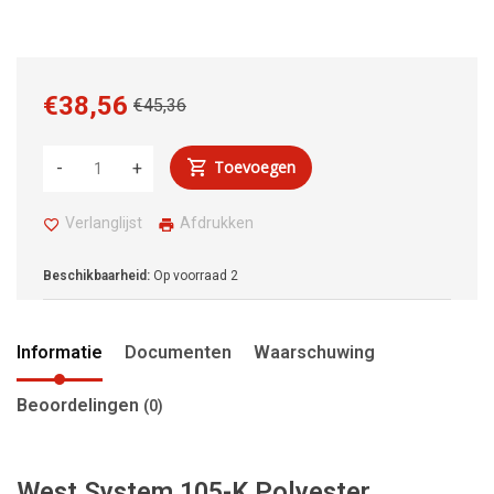
€38,56
€45,36
Toevoegen
-
+
Verlanglijst
Afdrukken
Beschikbaarheid:
Op voorraad
2
Informatie
Documenten
Waarschuwing
Beoordelingen
(0)
West System 105-K Polyester