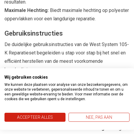
resultaten.
Maximale Hechting:
Biedt maximale hechting op polyester
oppervlakken voor een langdurige reparatie.
Gebruiksinstructies
De duidelijke gebruiksinstructies van de West System 105-
K Reparatieset begeleiden u stap voor stap bij het snel en
efficiënt herstellen van de meest voorkomende
beschadigingen:
Wij gebruiken cookies
Vullen van Krassen en Scheuren:
Voor het vullen van
We kunnen deze plaatsen voor analyse van onze bezoekersgegevens, om
kleine krassen en scheuren.
onze website te verbeteren, gepersonaliseerde inhoud te tonen en om u
Opvullen van Gaten en Butsen:
Geschikt voor het
een geweldige website-ervaring te bieden. Voor meer informatie over de
cookies die we gebruiken opent u de instellingen.
opvullen van gaten, butsen, en meer.
Herstellen van Gedelamineerd Polyester:
Voor het
ACCEPTEER ALLES
NEE, PAS AAN
herstellen van gedelamineerd polyester oppervlakken.
Monteren en Hermonteren van Dekbeslag:
Handig