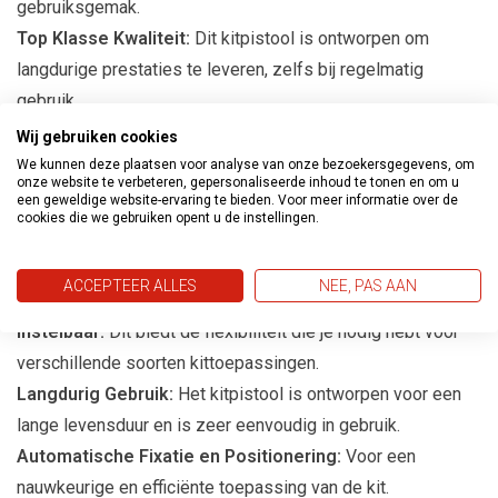
gebruiksgemak.
Top Klasse Kwaliteit:
Dit kitpistool is ontworpen om
langdurige prestaties te leveren, zelfs bij regelmatig
gebruik.
Wij gebruiken cookies
Gebruikswijze
We kunnen deze plaatsen voor analyse van onze bezoekersgegevens, om
onze website te verbeteren, gepersonaliseerde inhoud te tonen en om u
Het Bostik Kitpistool Skelet Gun beschikt over een aantal
een geweldige website-ervaring te bieden. Voor meer informatie over de
cookies die we gebruiken opent u de instellingen.
handige kenmerken:
Handgreep met Automatische Deblokkering:
Voor een
ACCEPTEER ALLES
NEE, PAS AAN
eenvoudige en veilige bediening.
Instelbaar:
Dit biedt de flexibiliteit die je nodig hebt voor
verschillende soorten kittoepassingen.
Langdurig Gebruik:
Het kitpistool is ontworpen voor een
lange levensduur en is zeer eenvoudig in gebruik.
Automatische Fixatie en Positionering:
Voor een
nauwkeurige en efficiënte toepassing van de kit.