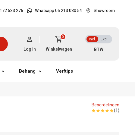
172 533 276
Whatsapp 06 213 030 54
Showroom
0
Incl.
Excl.
n
Log in
Winkelwagen
Behang
Verftips
Beoordelingen
(1)