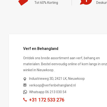
Tot 60% Korting
Deskun
,-
Verf en Behangland
Ontdek ons brede assortiment aan verf, behang en
materialen. Bestel eenvoudig online of kom langs in on
winkel in Nieuwkoop.
Industrieweg 3D, 2421 LK, Nieuwkoop
verkoop@verfenbehangland.nl
Whatsapp 06 213 030 54
+31 172 533 276