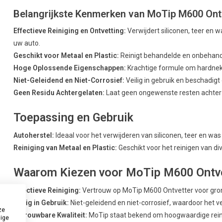
Belangrijkste Kenmerken van MoTip M600 Ont
Effectieve Reiniging en Ontvetting:
Verwijdert siliconen, teer en
uw auto.
Geschikt voor Metaal en Plastic:
Reinigt behandelde en onbehande
Hoge Oplossende Eigenschappen:
Krachtige formule om hardnekk
Niet-Geleidend en Niet-Corrosief:
Veilig in gebruik en beschadigt
Geen Residu Achtergelaten:
Laat geen ongewenste resten achter 
Toepassing en Gebruik
Autoherstel:
Ideaal voor het verwijderen van siliconen, teer en wa
Reiniging van Metaal en Plastic:
Geschikt voor het reinigen van d
Waarom Kiezen voor MoTip M600 Ontvet
Effectieve Reiniging:
Vertrouw op MoTip M600 Ontvetter voor grond
Veilig in Gebruik:
Niet-geleidend en niet-corrosief, waardoor het vei
ze
Betrouwbare Kwaliteit:
MoTip staat bekend om hoogwaardige rein
dige