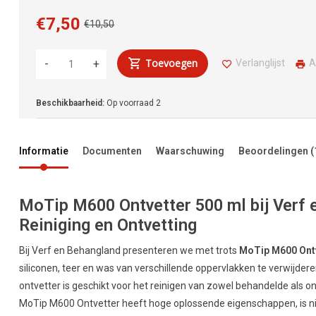
€7,50
€10,50
Toevoegen
Verlanglijst
A
-
+
Beschikbaarheid:
Op voorraad
2
Informatie
Documenten
Waarschuwing
Beoordelingen
(
MoTip M600 Ontvetter 500 ml bij Verf 
Reiniging en Ontvetting
Bij Verf en Behangland presenteren we met trots
MoTip M600 Ontv
siliconen, teer en was van verschillende oppervlakken te verwijde
ontvetter is geschikt voor het reinigen van zowel behandelde als o
MoTip M600 Ontvetter heeft hoge oplossende eigenschappen, is niet