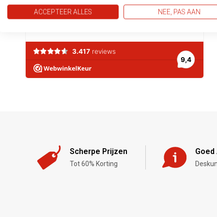
ACCEPTEER ALLES
NEE, PAS AAN
Scherpe Prijzen
Goed 
Tot 60% Korting
Deskun
,-