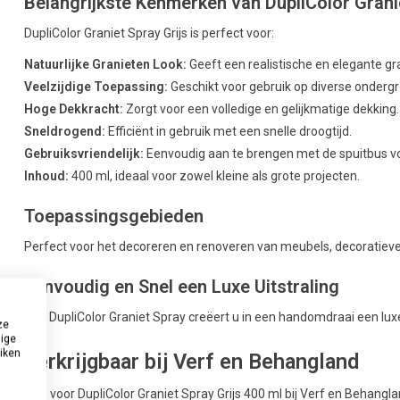
Belangrijkste Kenmerken van DupliColor Granie
DupliColor Graniet Spray Grijs is perfect voor:
Natuurlijke Granieten Look:
Geeft een realistische en elegante gr
Veelzijdige Toepassing:
Geschikt voor gebruik op diverse ondergr
Hoge Dekkracht:
Zorgt voor een volledige en gelijkmatige dekking.
Sneldrogend:
Efficiënt in gebruik met een snelle droogtijd.
Gebruiksvriendelijk:
Eenvoudig aan te brengen met de spuitbus vo
Inhoud:
400 ml, ideaal voor zowel kleine als grote projecten.
Toepassingsgebieden
Perfect voor het decoreren en renoveren van meubels, decoratieve
Eenvoudig en Snel een Luxe Uitstraling
Met DupliColor Graniet Spray creëert u in een handomdraai een luxe 
ze
dige
uiken
Verkrijgbaar bij Verf en Behangland
Kies voor DupliColor Graniet Spray Grijs 400 ml bij Verf en Behangl