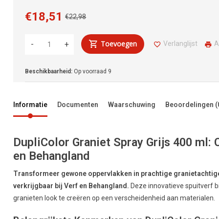
€18,51
€22,98
Toevoegen
Verlanglijst
A
-
+
Beschikbaarheid:
Op voorraad
9
Informatie
Documenten
Waarschuwing
Beoordelingen
(
DupliColor Graniet Spray Grijs 400 ml: 
en Behangland
Transformeer gewone oppervlakken in prachtige granietachtige 
verkrijgbaar bij Verf en Behangland.
Deze innovatieve spuitverf b
granieten look te creëren op een verscheidenheid aan materialen.