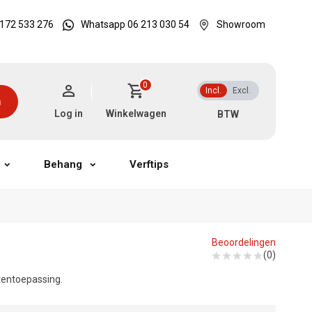
172 533 276
Whatsapp 06 213 030 54
Showroom
0
Incl.
Excl.
n
Log in
Winkelwagen
Behang
Verftips
Beoordelingen
(0)
itentoepassing.