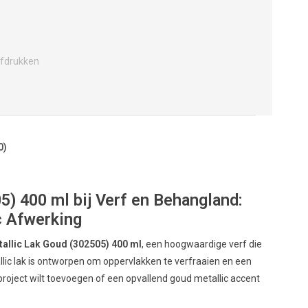
fdrukken
0)
) 400 ml bij Verf en Behangland:
c Afwerking
tallic Lak Goud (302505) 400 ml
, een hoogwaardige verf die
lic lak is ontworpen om oppervlakken te verfraaien en een
project wilt toevoegen of een opvallend goud metallic accent