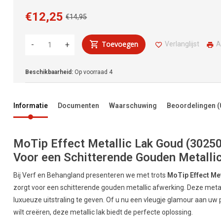
€12,25
€14,95
Toevoegen
Verlanglijst
A
-
+
Beschikbaarheid:
Op voorraad
4
Informatie
Documenten
Waarschuwing
Beoordelingen
(
MoTip Effect Metallic Lak Goud (302505
Voor een Schitterende Gouden Metalli
Bij Verf en Behangland presenteren we met trots
MoTip Effect Me
zorgt voor een schitterende gouden metallic afwerking. Deze metal
luxueuze uitstraling te geven. Of u nu een vleugje glamour aan uw 
wilt creëren, deze metallic lak biedt de perfecte oplossing.