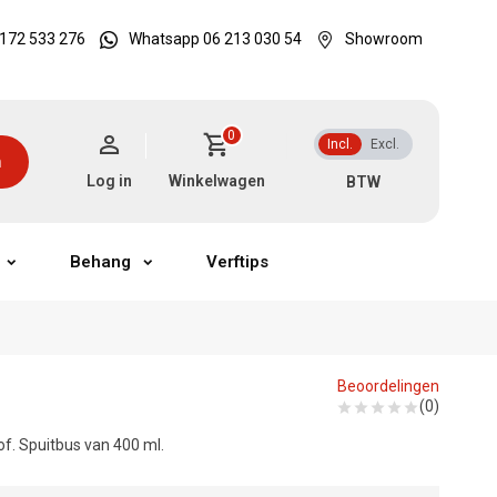
172 533 276
Whatsapp 06 213 030 54
Showroom
0
Incl.
Excl.
n
Log in
Winkelwagen
Behang
Verftips
Beoordelingen
(0)
f. Spuitbus van 400 ml.