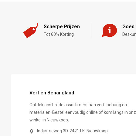
Scherpe Prijzen
Goed 
Tot 60% Korting
Deskun
,-
Verf en Behangland
Ontdek ons brede assortiment aan verf, behang en
materialen. Bestel eenvoudig online of kom langs in on
winkel in Nieuwkoop.
Industrieweg 3D, 2421 LK, Nieuwkoop