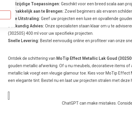
Veelzijdige Toepassingen:
Geschikt voor een breed scala aan pro
Gemakkelijk aan te Brengen:
Zowel beginners als ervaren schilde
Luxe Uitstraling:
Geef uw projecten een luxe en opvallende gouden
Deskundig Advies:
Onze specialisten staan klaar om u te advisere
(302505) 400 ml voor uw specifieke projecten.
Snelle Levering:
Bestel eenvoudig online en profiteer van onze sne
Ontdek de schittering van
MoTip Effect Metallic Lak Goud (30250
gouden metallic afwerking. Of u nu meubels, decoratieve items of 
metallic lak voegt een vleugje glamour toe. Kies voor MoTip Effect
een elegante tint. Bestel nu en laat uw projecten stralen met deze
ChatGPT can make mistakes. Consider