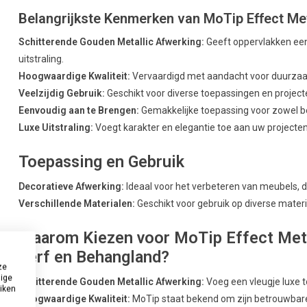
Belangrijkste Kenmerken van MoTip Effect Me
Schitterende Gouden Metallic Afwerking:
Geeft oppervlakken een
uitstraling.
Hoogwaardige Kwaliteit:
Vervaardigd met aandacht voor duurzaam
Veelzijdig Gebruik:
Geschikt voor diverse toepassingen en project
Eenvoudig aan te Brengen:
Gemakkelijke toepassing voor zowel be
Luxe Uitstraling:
Voegt karakter en elegantie toe aan uw projecten
Toepassing en Gebruik
Decoratieve Afwerking:
Ideaal voor het verbeteren van meubels, d
Verschillende Materialen:
Geschikt voor gebruik op diverse materi
Waarom Kiezen voor MoTip Effect Metal
Verf en Behangland?
ze
dige
Schitterende Gouden Metallic Afwerking:
Voeg een vleugje luxe t
uiken
Hoogwaardige Kwaliteit:
MoTip staat bekend om zijn betrouwbar