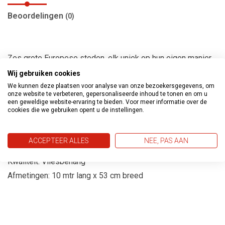
Beoordelingen
(0)
Zes grote Europese steden, elk uniek op hun eigen manier.
Zes merkkarakters -elk met zijn eigen, individuele verhaal.
Wij gebruiken cookies
Allemaal verbonden door hun exclusieve stijl, hun
We kunnen deze plaatsen voor analyse van onze bezoekersgegevens, om
onze website te verbeteren, gepersonaliseerde inhoud te tonen en om u
smaakvolle ontwerp en hun moderne en authentieke
een geweldige website-ervaring te bieden. Voor meer informatie over de
cookies die we gebruiken opent u de instellingen.
nonchalance voor het leven en om te leven.
Bewonderenswaardig en toch dichtbij. Een rolmodel en de
ACCEPTEER ALLES
NEE, PAS AAN
beste vriend tegelijkertijd.
Kwaliteit: Vliesbehang
Afmetingen: 10 mtr lang x 53 cm breed