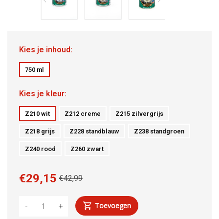
Kies je inhoud:
750 ml
Kies je kleur:
Z210 wit
Z212 creme
Z215 zilvergrijs
Z218 grijs
Z228 standblauw
Z238 standgroen
Z240 rood
Z260 zwart
€29,15
€42,99
Toevoegen
-
+