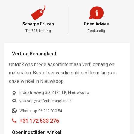
Scherpe Prijzen
Goed Advies
,-
Tot 60% Korting
Deskundig
Verf en Behangland
Ontdek ons brede assortiment aan verf, behang en
materialen. Bestel eenvoudig online of kom langs in
onze winkel in Nieuwkoop.
Industrieweg 3D, 2421 LK, Nieuwkoop
verkoop@verfenbehangland.nl
Whatsapp 06 213 030 54
+31 172 533 276
Openingstijden winkel: