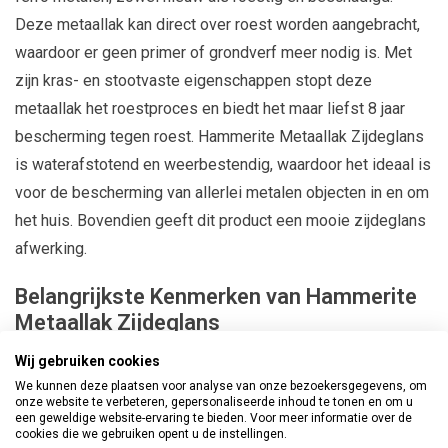
Deze metaallak kan direct over roest worden aangebracht,
waardoor er geen primer of grondverf meer nodig is. Met
zijn kras- en stootvaste eigenschappen stopt deze
metaallak het roestproces en biedt het maar liefst 8 jaar
bescherming tegen roest. Hammerite Metaallak Zijdeglans
is waterafstotend en weerbestendig, waardoor het ideaal is
voor de bescherming van allerlei metalen objecten in en om
het huis. Bovendien geeft dit product een mooie zijdeglans
afwerking.
Belangrijkste Kenmerken van Hammerite
Metaallak Zijdeglans
Direct over Roest zonder Primer en Grondverf:
Wij gebruiken cookies
Vereenvoudigt het schilderproces door direct aan te
We kunnen deze plaatsen voor analyse van onze bezoekersgegevens, om
onze website te verbeteren, gepersonaliseerde inhoud te tonen en om u
brengen op roestige oppervlakken.
een geweldige website-ervaring te bieden. Voor meer informatie over de
cookies die we gebruiken opent u de instellingen.
Stopt het Roestproces en Biedt Duurzame