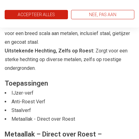
Bescherming:
Voorkomt verdere roestvorming en biedt
ACCEPTEER ALLES
NEE, PAS AAN
langdurige bescherming tot wel 8 jaar.
Toepasbaar op Alle Soorten Ferro Metalen:
Geschikt
voor een breed scala aan metalen, inclusief staal, gietijzer
en gecoat staal.
Uitstekende Hechting, Zelfs op Roest:
Zorgt voor een
sterke hechting op diverse metalen, zelfs op roestige
ondergronden.
Toepassingen
IJzer-verf
Anti-Roest Verf
Staalverf
Metaallak - Direct over Roest
Metaallak – Direct over Roest –