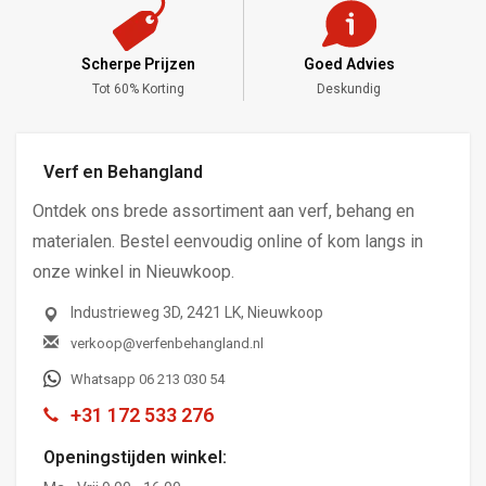
Scherpe Prijzen
Goed Advies
,-
Tot 60% Korting
Deskundig
Verf en Behangland
Ontdek ons brede assortiment aan verf, behang en
materialen. Bestel eenvoudig online of kom langs in
onze winkel in Nieuwkoop.
Industrieweg 3D, 2421 LK, Nieuwkoop
verkoop@verfenbehangland.nl
Whatsapp 06 213 030 54
+31 172 533 276
Openingstijden winkel: