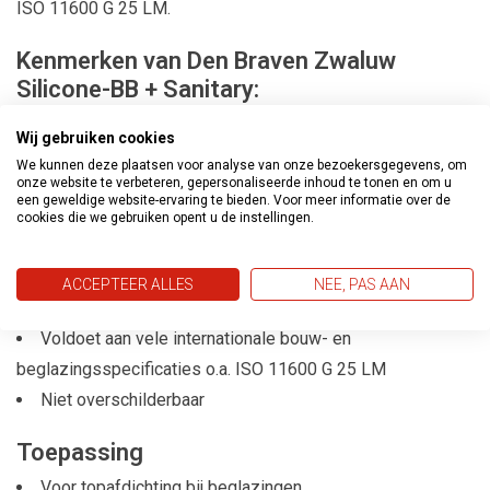
ISO 11600 G 25 LM.
Kenmerken van Den Braven Zwaluw
Silicone-BB + Sanitary:
Zeer hoogwaardige afdichtingskit
Wij gebruiken cookies
Azijnzuur verhardend
We kunnen deze plaatsen voor analyse van onze bezoekersgegevens, om
Duurzaam elastisch blijvend
onze website te verbeteren, gepersonaliseerde inhoud te tonen en om u
een geweldige website-ervaring te bieden. Voor meer informatie over de
Temperatuurbestendig van -50°C tot +180°C
cookies die we gebruiken opent u de instellingen.
Uitstekende hechting op vele ondergronden zonder
primer
ACCEPTEER ALLES
NEE, PAS AAN
Goed UV-, water-, vocht-, weer- en kleurbestendig
Voldoet aan vele internationale bouw- en
beglazingsspecificaties o.a. ISO 11600 G 25 LM
Niet overschilderbaar
Toepassing
Voor topafdichting bij beglazingen