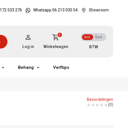
172 533 276
Whatsapp 06 213 030 54
Showroom
0
Incl.
Excl.
n
Log in
Winkelwagen
Behang
Verftips
Beoordelingen
(0)