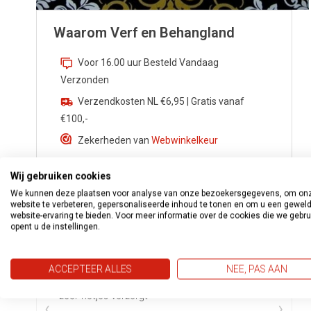
Waarom Verf en Behangland
Voor 16.00 uur Besteld Vandaag
Verzonden
Verzendkosten NL €6,95 | Gratis vanaf
€100,-
Zekerheden van
Webwinkelkeur
Advies nodig? Bel
0172 533 276
Wij gebruiken cookies
Vragen?
info@verfenbehangland.nl
We kunnen deze plaatsen voor analyse van onze bezoekersgegevens, om on
website te verbeteren, gepersonaliseerde inhoud te tonen en om u een gewel
Whatsapp
06 213 030 54
website-ervaring te bieden. Voor meer informatie over de cookies die we gebr
opent u de instellingen.
ACCEPTEER ALLES
NEE, PAS AAN