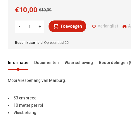
€10,00
€19,99
Toevoegen
Verlanglijst
A
-
+
Beschikbaarheid:
Op voorraad
20
Informatie
Documenten
Waarschuwing
Beoordelingen
(
Mooi Vliesbehang van Marburg.
53 cm breed
10 meter per rol
Vliesbehang