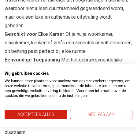
waardoor niet alleen duurzaamheid gegarandeerd wordt,
maar ook een luxe en authentieke uitstraling wordt
geboden.
Geschikt voor Elke Kamer
Of je nu je woonkamer,
slaapkamer, keuken of zelfs een accentmuur wilt decoreren,
dit behang past perfect bij elke ruimte.
Eenvoudige Toepassing
Met het gebruiksvriendelijke
ontwerp is het Marburg Travertino behang eenvoudig aan te
Wij gebruiken cookies
brengen, waardoor het een ideale keuze is voor zowel
We kunnen deze plaatsen voor analyse van onze bezoekersgegevens, om
ervaren als beginnende interieurontwerpers.
onze website te verbeteren, gepersonaliseerde inhoud te tonen en om u
een geweldige website-ervaring te bieden. Voor meer informatie over de
cookies die we gebruiken opent u de instellingen.
Productspecificaties
ACCEPTEER ALLES
NEE, PAS AAN
Afmetingen:
10m lang en 53cm breed
Materiaal:
Vliesbehang, gemakkelijk aan te brengen en
duurzaam.