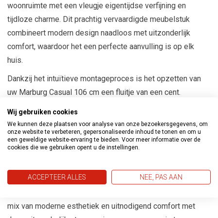
woonruimte met een vleugje eigentijdse verfijning en
tijdloze charme. Dit prachtig vervaardigde meubelstuk
combineert modern design naadloos met uitzonderlijk
comfort, waardoor het een perfecte aanvulling is op elk
huis.
Dankzij het intuïtieve montageproces is het opzetten van
uw Marburg Casual 106 cm een ​​fluitje van een cent.
Gedetailleerde instructies en alle benodigde hardware
Wij gebruiken cookies
worden meegeleverd, zodat u zonder onnodig gedoe kunt
We kunnen deze plaatsen voor analyse van onze bezoekersgegevens, om
onze website te verbeteren, gepersonaliseerde inhoud te tonen en om u
genieten van uw nieuwe meubelstuk.
een geweldige website-ervaring te bieden. Voor meer informatie over de
cookies die we gebruiken opent u de instellingen.
Geef uw huis een boost met de Marburg Casual 106 cm –
waar comfort, stijl en kwaliteit samenkomen. Leg een
ACCEPTEER ALLES
NEE, PAS AAN
statement af dat uw verfijnde smaak en voorliefde voor de
fijnere dingen in het leven weerspiegelt. Ervaar de perfecte
mix van moderne esthetiek en uitnodigend comfort met