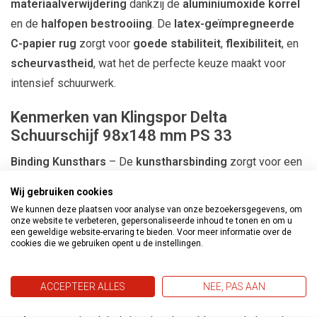
materiaalverwijdering
dankzij de
aluminiumoxide korrel
en de
halfopen bestrooiing
. De
latex-geïmpregneerde
C-papier rug
zorgt voor
goede stabiliteit
,
flexibiliteit
, en
scheurvastheid
, wat het de perfecte keuze maakt voor
intensief schuurwerk.
Kenmerken van Klingspor Delta
Schuurschijf 98x148 mm PS 33
Binding Kunsthars
– De
kunstharsbinding
zorgt voor een
betrouwbare hechting van de schuurkorrels, wat bijdraagt
Wij gebruiken cookies
aan de duurzaamheid en effectiviteit van de schijf.
We kunnen deze plaatsen voor analyse van onze bezoekersgegevens, om
Aluminiumoxide Korrel
– Deze
thermisch bewerkte
onze website te verbeteren, gepersonaliseerde inhoud te tonen en om u
een geweldige website-ervaring te bieden. Voor meer informatie over de
korrel
biedt
uitstekend schuurvermogen
en
snelle
cookies die we gebruiken opent u de instellingen.
materiaalverwijdering
, zelfs bij hardnekkige lagen.
Halfopen Bestrooiing
– De
halfopen coating
voorkomt
ACCEPTEER ALLES
NEE, PAS AAN
het dichtlopen van de schuurkorrel, wat zorgt voor
efficiënt