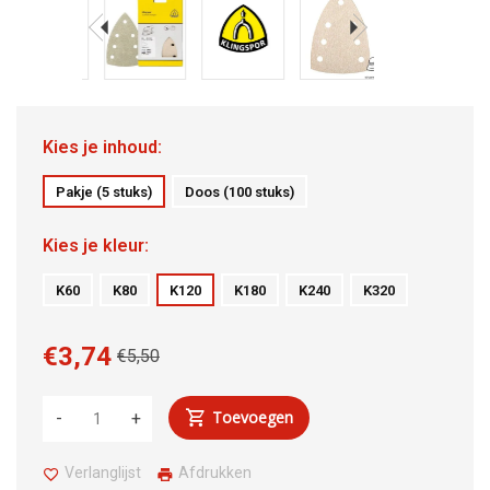
Kies je inhoud:
Pakje (5 stuks)
Doos (100 stuks)
Kies je kleur:
K60
K80
K120
K180
K240
K320
€3,74
€5,50
Toevoegen
-
+
Verlanglijst
Afdrukken