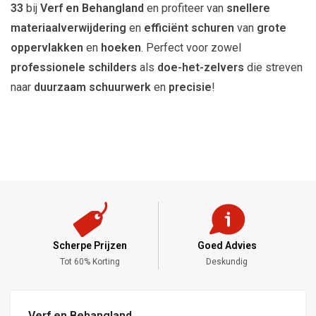
33
bij
Verf en Behangland
en profiteer van
snellere
materiaalverwijdering
en
efficiënt schuren
van
grote
oppervlakken
en
hoeken
. Perfect voor zowel
professionele schilders
als
doe-het-zelvers
die streven
naar
duurzaam schuurwerk
en
precisie
!
Scherpe Prijzen
Goed Advies
,-
Tot 60% Korting
Deskundig
Verf en Behangland