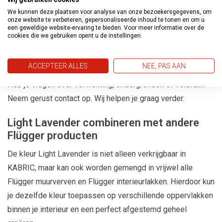
zonder professionele ervaring. Je brengt de verf aan met
We kunnen deze plaatsen voor analyse van onze bezoekersgegevens, om
onze website te verbeteren, gepersonaliseerde inhoud te tonen en om u
een blokkwast of spaan en werkt in overlappende
een geweldige website-ervaring te bieden. Voor meer informatie over de
cookies die we gebruiken opent u de instellingen.
bewegingen voor een egaal maar levendig resultaat. Tijdens
het aanbrengen ontstaat vanzelf de kenmerkende structuur
die KABRIC zijn unieke uitstraling geeft.
ACCEPTEER ALLES
NEE, PAS AAN
Heb je vragen over verwerking, ondergronden of verbruik?
Neem gerust contact op. Wij helpen je graag verder.
Light Lavender combineren met andere
Flügger producten
De kleur Light Lavender is niet alleen verkrijgbaar in
KABRIC, maar kan ook worden gemengd in vrijwel alle
Flügger muurverven en Flügger interieurlakken. Hierdoor kun
je dezelfde kleur toepassen op verschillende oppervlakken
binnen je interieur en een perfect afgestemd geheel