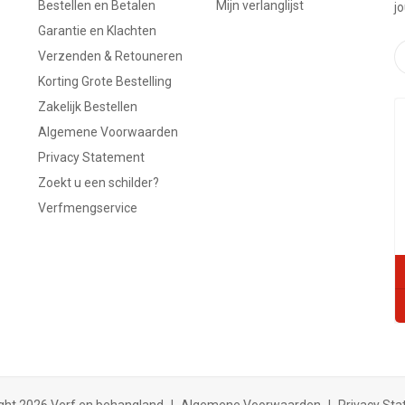
Bestellen en Betalen
Mijn verlanglijst
j
Garantie en Klachten
Verzenden & Retouneren
Korting Grote Bestelling
Zakelijk Bestellen
Algemene Voorwaarden
Privacy Statement
Zoekt u een schilder?
Verfmengservice
ght 2026 Verf en behangland
|
Algemene Voorwaarden
|
Privacy St