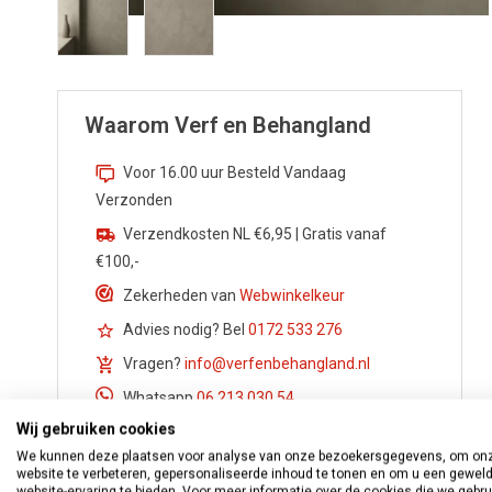
Waarom Verf en Behangland
Voor 16.00 uur Besteld Vandaag
Verzonden
Verzendkosten NL €6,95 | Gratis vanaf
€100,-
Zekerheden van
Webwinkelkeur
Advies nodig? Bel
0172 533 276
Vragen?
info@verfenbehangland.nl
Whatsapp
06 213 030 54
Wij gebruiken cookies
We kunnen deze plaatsen voor analyse van onze bezoekersgegevens, om on
website te verbeteren, gepersonaliseerde inhoud te tonen en om u een gewel
website-ervaring te bieden. Voor meer informatie over de cookies die we gebr