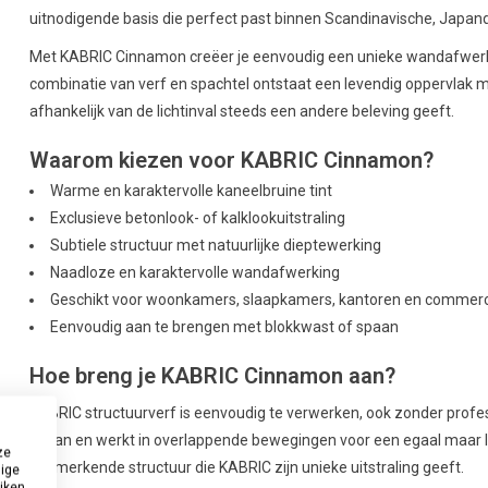
uitnodigende basis die perfect past binnen Scandinavische, Japandi
Met KABRIC Cinnamon creëer je eenvoudig een unieke wandafwerking
combinatie van verf en spachtel ontstaat een levendig oppervlak me
afhankelijk van de lichtinval steeds een andere beleving geeft.
Waarom kiezen voor KABRIC Cinnamon?
Warme en karaktervolle kaneelbruine tint
Exclusieve betonlook- of kalklookuitstraling
Subtiele structuur met natuurlijke dieptewerking
Naadloze en karaktervolle wandafwerking
Geschikt voor woonkamers, slaapkamers, kantoren en commerc
Eenvoudig aan te brengen met blokkwast of spaan
Hoe breng je KABRIC Cinnamon aan?
KABRIC structuurverf is eenvoudig te verwerken, ook zonder profes
spaan en werkt in overlappende bewegingen voor een egaal maar le
ze
kenmerkende structuur die KABRIC zijn unieke uitstraling geeft.
dige
uiken