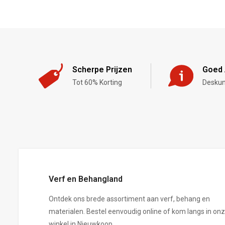
Scherpe Prijzen
Goed 
Tot 60% Korting
Deskun
,-
Verf en Behangland
Ontdek ons brede assortiment aan verf, behang en
materialen. Bestel eenvoudig online of kom langs in on
winkel in Nieuwkoop.