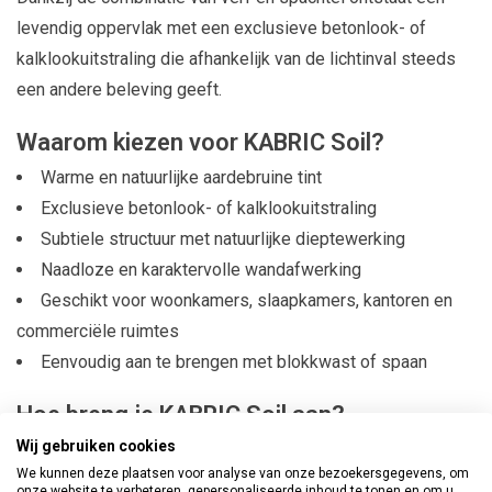
levendig oppervlak met een exclusieve betonlook- of
kalklookuitstraling die afhankelijk van de lichtinval steeds
een andere beleving geeft.
Waarom kiezen voor KABRIC Soil?
Warme en natuurlijke aardebruine tint
Exclusieve betonlook- of kalklookuitstraling
Subtiele structuur met natuurlijke dieptewerking
Naadloze en karaktervolle wandafwerking
Geschikt voor woonkamers, slaapkamers, kantoren en
commerciële ruimtes
Eenvoudig aan te brengen met blokkwast of spaan
Hoe breng je KABRIC Soil aan?
Wij gebruiken cookies
KABRIC structuurverf is eenvoudig te verwerken, ook
We kunnen deze plaatsen voor analyse van onze bezoekersgegevens, om
zonder professionele ervaring. Je brengt de verf aan met
onze website te verbeteren, gepersonaliseerde inhoud te tonen en om u