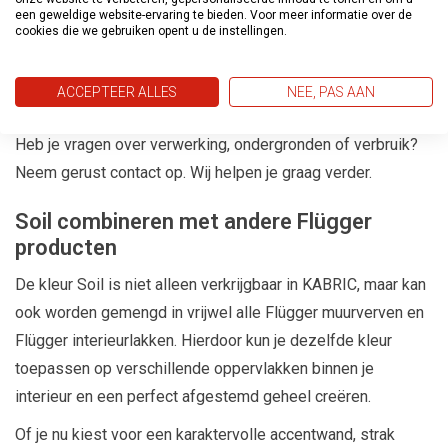
een geweldige website-ervaring te bieden. Voor meer informatie over de
een blokkwast of spaan en werkt in overlappende
cookies die we gebruiken opent u de instellingen.
bewegingen voor een egaal maar levendig resultaat. Tijdens
het aanbrengen ontstaat vanzelf de kenmerkende structuur
ACCEPTEER ALLES
NEE, PAS AAN
die KABRIC zijn unieke uitstraling geeft.
Heb je vragen over verwerking, ondergronden of verbruik?
Neem gerust contact op. Wij helpen je graag verder.
Soil combineren met andere Flügger
producten
De kleur Soil is niet alleen verkrijgbaar in KABRIC, maar kan
ook worden gemengd in vrijwel alle Flügger muurverven en
Flügger interieurlakken. Hierdoor kun je dezelfde kleur
toepassen op verschillende oppervlakken binnen je
interieur en een perfect afgestemd geheel creëren.
Of je nu kiest voor een karaktervolle accentwand, strak