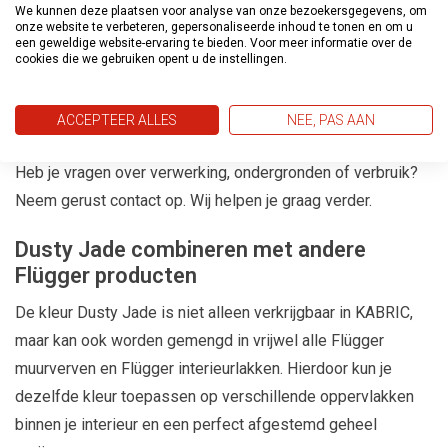
We kunnen deze plaatsen voor analyse van onze bezoekersgegevens, om
zonder professionele ervaring. Je brengt de verf aan met
onze website te verbeteren, gepersonaliseerde inhoud te tonen en om u
een geweldige website-ervaring te bieden. Voor meer informatie over de
een blokkwast of spaan en werkt in overlappende
cookies die we gebruiken opent u de instellingen.
bewegingen voor een egaal maar levendig resultaat. Tijdens
het aanbrengen ontstaat vanzelf de kenmerkende structuur
ACCEPTEER ALLES
NEE, PAS AAN
die KABRIC zijn unieke uitstraling geeft.
Heb je vragen over verwerking, ondergronden of verbruik?
Neem gerust contact op. Wij helpen je graag verder.
Dusty Jade combineren met andere
Flügger producten
De kleur Dusty Jade is niet alleen verkrijgbaar in KABRIC,
maar kan ook worden gemengd in vrijwel alle Flügger
muurverven en Flügger interieurlakken. Hierdoor kun je
dezelfde kleur toepassen op verschillende oppervlakken
binnen je interieur en een perfect afgestemd geheel