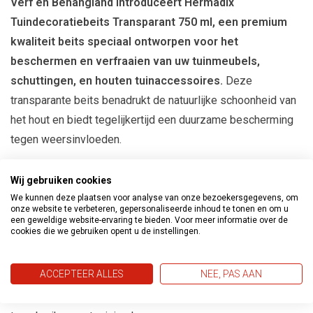
Verf en Behangland introduceert Hermadix
Tuindecoratiebeits Transparant 750 ml, een premium
kwaliteit beits speciaal ontworpen voor het
beschermen en verfraaien van uw tuinmeubels,
schuttingen, en houten tuinaccessoires.
Deze
transparante beits benadrukt de natuurlijke schoonheid van
het hout en biedt tegelijkertijd een duurzame bescherming
tegen weersinvloeden.
Waarom Hermadix Tuindecoratiebeits
Wij gebruiken cookies
Kiezen
We kunnen deze plaatsen voor analyse van onze bezoekersgegevens, om
onze website te verbeteren, gepersonaliseerde inhoud te tonen en om u
Natuurlijke Uitstraling:
Versterkt de natuurlijke kleur en
een geweldige website-ervaring te bieden. Voor meer informatie over de
cookies die we gebruiken opent u de instellingen.
textuur van het hout zonder de uitstraling te veranderen.
Duurzame Bescherming:
Biedt langdurige bescherming
ACCEPTEER ALLES
NEE, PAS AAN
tegen vocht, schimmel en UV-straling.
Watergedragen Formule:
Milieuvriendelijk en gemakkelijk