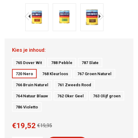
Kies je inhoud:
765 Dover Wit
788 Pebble
787 Slate
720 Nero
768 Kleurloos
767 Groen Naturel
766 Bruin Naturel
761 Zweeds Rood
764 Natuur Blauw
762 Oker Geel
763 Olijf groen
786 Violetto
€19,52
€19,95