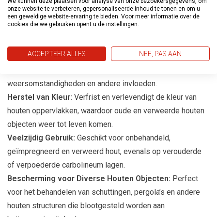
We kunnen deze plaatsen voor analyse van onze bezoekersgegevens, om
een robuuste uitstraling die perfect is voor een natuurlijke,
onze website te verbeteren, gepersonaliseerde inhoud te tonen en om u
verouderde look, ideaal voor steigerhout en vergelijkbare
een geweldige website-ervaring te bieden. Voor meer informatie over de
cookies die we gebruiken opent u de instellingen.
materialen.
Sterk Impregnerend:
Door zijn diepe doordringing biedt
ACCEPTEER ALLES
NEE, PAS AAN
de beits uitstekende bescherming en verlengt de
levensduur van houten objecten door inwerking van
weersomstandigheden en andere invloeden.
Herstel van Kleur:
Verfrist en verlevendigt de kleur van
houten oppervlakken, waardoor oude en verweerde houten
objecten weer tot leven komen.
Veelzijdig Gebruik:
Geschikt voor onbehandeld,
geïmpregneerd en verweerd hout, evenals op verouderde
of verpoederde carbolineum lagen.
Bescherming voor Diverse Houten Objecten:
Perfect
voor het behandelen van schuttingen, pergola’s en andere
houten structuren die blootgesteld worden aan