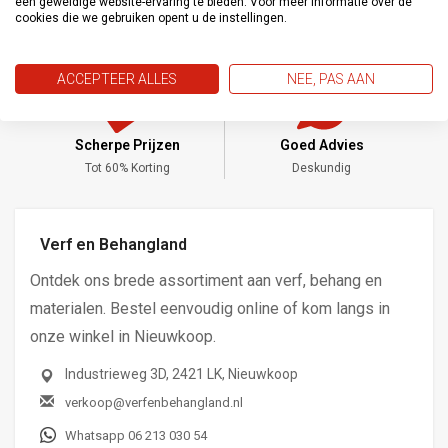
een geweldige website-ervaring te bieden. Voor meer informatie over de
cookies die we gebruiken opent u de instellingen.
ACCEPTEER ALLES
NEE, PAS AAN
Scherpe Prijzen
Goed Advies
,-
Tot 60% Korting
Deskundig
Verf en Behangland
Ontdek ons brede assortiment aan verf, behang en
materialen. Bestel eenvoudig online of kom langs in
onze winkel in Nieuwkoop.
Industrieweg 3D, 2421 LK, Nieuwkoop
verkoop@verfenbehangland.nl
Whatsapp 06 213 030 54