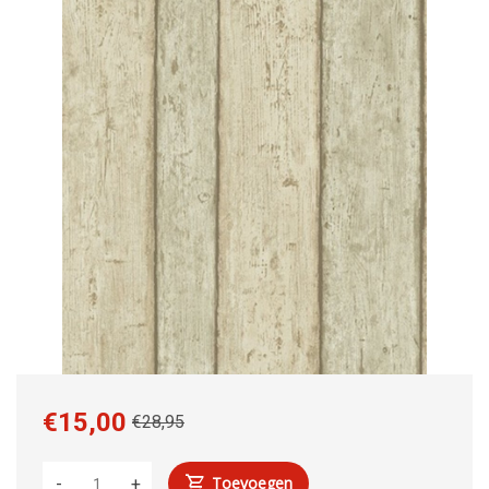
€15,00
€28,95
Toevoegen
-
+