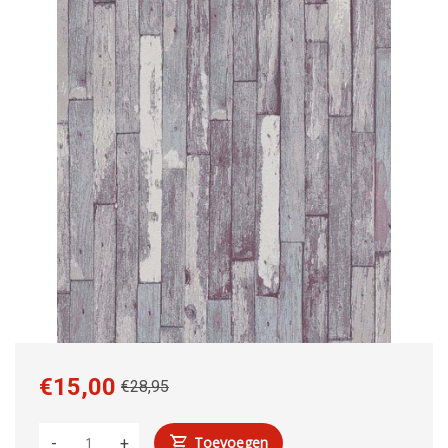
€15,00
€28,95
Toevoegen
-
+