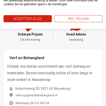
een geweldige website-ervaring te bieden. Voor meer informatie over de
cookies die we gebruiken opent u de instellingen.
ACCEPTEER ALLES
NEE, PAS AAN
Scherpe Prijzen
Goed Advies
,-
Tot 60% Korting
Deskundig
Verf en Behangland
Ontdek ons brede assortiment aan verf, behang en
materialen. Bestel eenvoudig online of kom langs in
onze winkel in Nieuwkoop.
Industrieweg 3D, 2421 LK, Nieuwkoop
verkoop@verfenbehangland.nl
Whatsapp 06 213 030 54