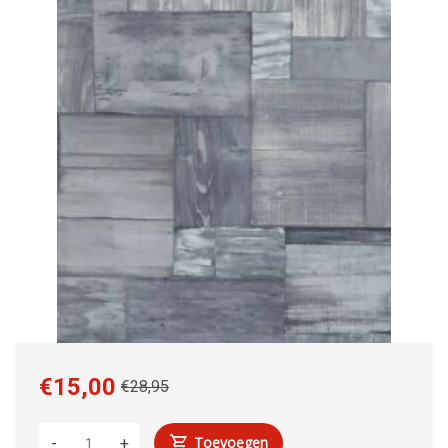
€15,00
€28,95
Toevoegen
-
+