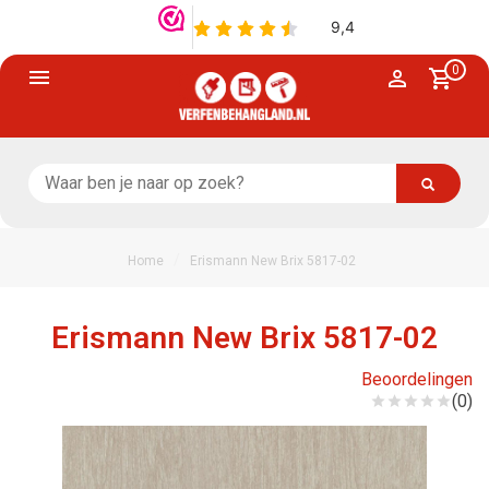
0
/
Home
Erismann New Brix 5817-02
Erismann New Brix 5817-02
Beoordelingen
(0)