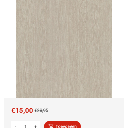
€15,00
€28,95
Toevoegen
-
+