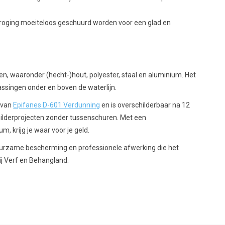
droging moeiteloos geschuurd worden voor een glad en
en, waaronder (hecht-)hout, polyester, staal en aluminium. Het
assingen onder en boven de waterlijn.
p van
Epifanes D-601 Verdunning
en is overschilderbaar na 12
 schilderprojecten zonder tussenschuren. Met een
m, krijg je waar voor je geld.
uurzame bescherming en professionele afwerking die het
ij Verf en Behangland.