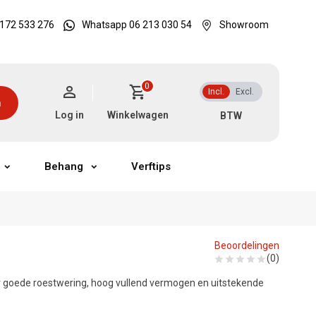
172 533 276
Whatsapp 06 213 030 54
Showroom
0
Incl.
Excl.
n
Log in
Winkelwagen
Behang
Verftips
Beoordelingen
(0)
r goede roestwering, hoog vullend vermogen en uitstekende