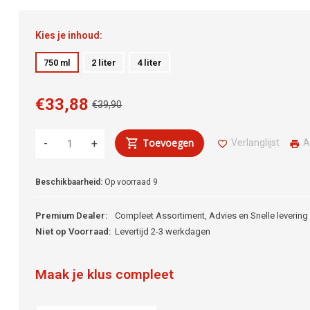
Kies je inhoud:
750 ml
2 liter
4 liter
€33,88
€39,90
Toevoegen
Verlanglijst
A
-
+
Beschikbaarheid:
Op voorraad
9
Premium Dealer:
Compleet Assortiment, Advies en Snelle levering
Niet op Voorraad:
Levertijd 2-3 werkdagen
Maak je klus compleet