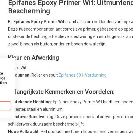
Epifanes Epoxy Primer Wit: Uitmunten
Bescherming
Bij
Epifanes Epoxy Primer Wit
draait alles om het bieden van topk
Deze tweecomponenten anticorrosieve primer, gebaseerd op epoxy
uitstekende hechting, effectieve roestwering en een hoge vulkracht.
zowel binnen als buiten, onder en boven de waterlijn.
Kleur en Afwerking
Kleur:
Wit
ze
Verdunnen:
Roller en spuit
Epifanes 601-Verdunning
dige
uiken
Belangrijkste Kenmerken en Voordelen:
Uitstekende Hechting:
Epifanes Epoxy Primer Wit biedt een onge
polyester, staal en aluminium.
Effectieve Roestwering:
Deze primer is speciaal ontworpen om roe
schilderwerk duurzaam beschermd blijft.
Hoge Vulkracht:
Het product heeft een hoog vullend vermogen, wa