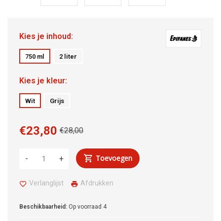
Kies je inhoud:
750 ml
2 liter
Kies je kleur:
Wit
Grijs
€23,80
€28,00
Toevoegen
-
+
Verlanglijst
Afdrukken
Beschikbaarheid:
Op voorraad
4