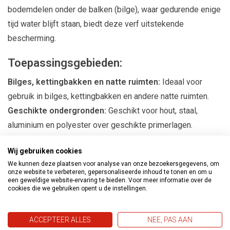
bodemdelen onder de balken (bilge), waar gedurende enige
tijd water blijft staan, biedt deze verf uitstekende
bescherming.
Toepassingsgebieden:
Bilges, kettingbakken en natte ruimten:
Ideaal voor
gebruik in bilges, kettingbakken en andere natte ruimten.
Geschikte ondergronden:
Geschikt voor hout, staal,
aluminium en polyester over geschikte primerlagen.
Eigenschappen en Gebruik:
Wij gebruiken cookies
We kunnen deze plaatsen voor analyse van onze bezoekersgegevens, om
Oliebestendig en Duurzaam:
Beschermt tegen olie en
onze website te verbeteren, gepersonaliseerde inhoud te tonen en om u
een geweldige website-ervaring te bieden. Voor meer informatie over de
biedt langdurige bescherming tegen corrosie.
cookies die we gebruiken opent u de instellingen.
Gemakkelijke Toepassing:
Kan worden aangebracht na
één of meerdere geschikte primerlagen, gevolgd door twee
ACCEPTEER ALLES
NEE, PAS AAN
lagen Epifanes Bilgeverf.