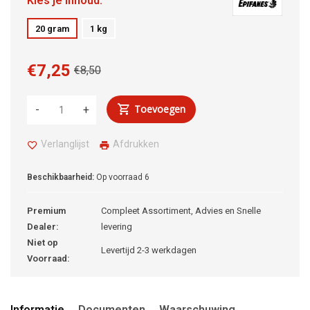
Kies je inhoud:
20 gram
1 kg
€7,25
€8,50
Toevoegen
-
+
Verlanglijst
Afdrukken
Beschikbaarheid:
Op voorraad
6
Premium
Compleet Assortiment, Advies en Snelle
Dealer:
levering
Niet op
Levertijd 2-3 werkdagen
Voorraad:
Informatie
Documenten
Waarschuwing