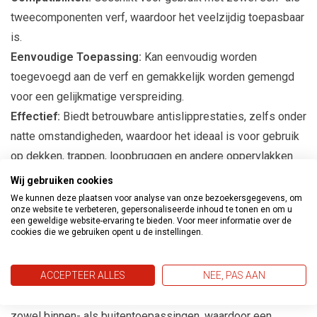
tweecomponenten verf, waardoor het veelzijdig toepasbaar
is.
Eenvoudige Toepassing:
Kan eenvoudig worden
toegevoegd aan de verf en gemakkelijk worden gemengd
voor een gelijkmatige verspreiding.
Effectief:
Biedt betrouwbare antislipprestaties, zelfs onder
natte omstandigheden, waardoor het ideaal is voor gebruik
op dekken, trappen, loopbruggen en andere oppervlakken
waar slipgevaar bestaat.
Wij gebruiken cookies
We kunnen deze plaatsen voor analyse van onze bezoekersgegevens, om
Toepassing:
onze website te verbeteren, gepersonaliseerde inhoud te tonen en om u
een geweldige website-ervaring te bieden. Voor meer informatie over de
cookies die we gebruiken opent u de instellingen.
Diverse Oppervlakken:
Ideaal voor gebruik op dekken,
trappen, loopbruggen, hellingen en andere oppervlakken
ACCEPTEER ALLES
NEE, PAS AAN
waar een veilige grip essentieel is.
Verfprojecten:
Kan worden toegevoegd aan verf voor
zowel binnen- als buitentoepassingen, waardoor een