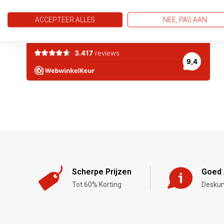
ACCEPTEER ALLES
NEE, PAS AAN
Scherpe Prijzen
Goed 
Tot 60% Korting
Deskun
,-