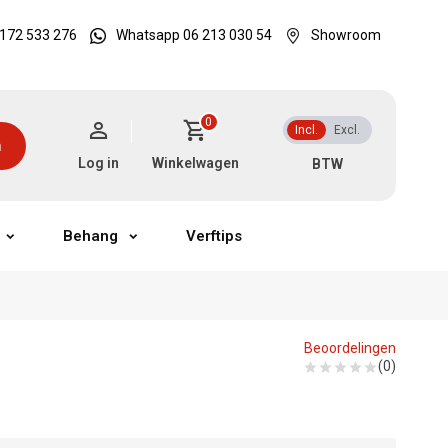
172 533 276
Whatsapp 06 213 030 54
Showroom
0
Incl.
Excl.
n
Log in
Winkelwagen
Behang
Verftips
Beoordelingen
(0)