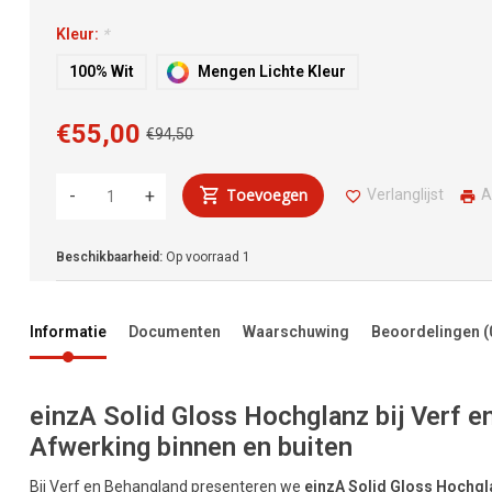
Kleur:
*
100% Wit
Mengen Lichte Kleur
€55,00
€94,50
Toevoegen
Verlanglijst
A
-
+
Beschikbaarheid:
Op voorraad
1
Informatie
Documenten
Waarschuwing
Beoordelingen
(
einzA Solid Gloss Hochglanz bij Verf 
Afwerking binnen en buiten
Bij Verf en Behangland presenteren we
einzA Solid Gloss Hochgl