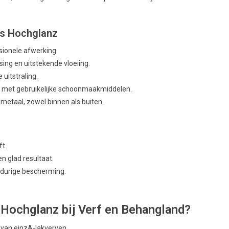
ss Hochglanz
ionele afwerking.
ing en uitstekende vloeiing.
 uitstraling.
 met gebruikelijke schoonmaakmiddelen.
 metaal, zowel binnen als buiten.
ft.
n glad resultaat.
gdurige bescherming.
Hochglanz bij Verf en Behangland?
van einzA-lakverven.