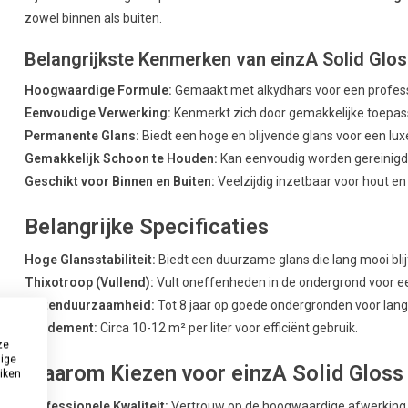
zowel binnen als buiten.
Belangrijkste Kenmerken van einzA Solid Glo
Hoogwaardige Formule:
Gemaakt met alkydhars voor een profess
Eenvoudige Verwerking:
Kenmerkt zich door gemakkelijke toepass
Permanente Glans:
Biedt een hoge en blijvende glans voor een luxe
Gemakkelijk Schoon te Houden:
Kan eenvoudig worden gereinigd
Geschikt voor Binnen en Buiten:
Veelzijdig inzetbaar voor hout en
Belangrijke Specificaties
Hoge Glansstabiliteit:
Biedt een duurzame glans die lang mooi blij
Thixotroop (Vullend):
Vult oneffenheden in de ondergrond voor ee
Buitenduurzaamheid:
Tot 8 jaar op goede ondergronden voor lan
Rendement:
Circa 10-12 m² per liter voor efficiënt gebruik.
ze
dige
Waarom Kiezen voor einzA Solid Gloss 
uiken
Professionele Kwaliteit:
Vertrouw op de hoogwaardige afwerking 