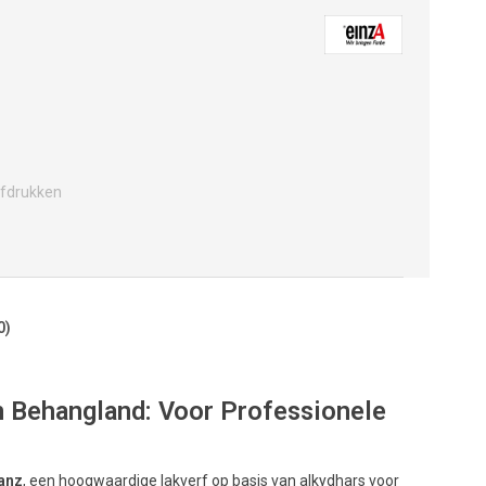
fdrukken
0)
en Behangland: Voor Professionele
anz
, een hoogwaardige lakverf op basis van alkydhars voor