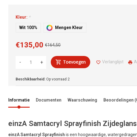
Kleur:
*
Wit 100%
Mengen Kleur
€135,00
€164,50
Toevoegen
Verlanglijst
A
-
+
Beschikbaarheid:
Op voorraad
2
Informatie
Documenten
Waarschuwing
Beoordelingen
(
einzA Samtacryl Sprayfinish Zijdeglansl
einzA Samtacryl Sprayfinish
is een hoogwaardige, watergedragen z