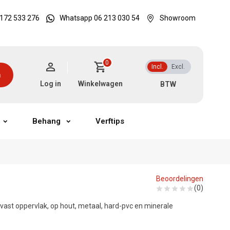
172 533 276
Whatsapp 06 213 030 54
Showroom
0
Incl.
Excl.
n
Log in
Winkelwagen
Behang
Verftips
Beoordelingen
(0)
vast oppervlak, op hout, metaal, hard-pvc en minerale