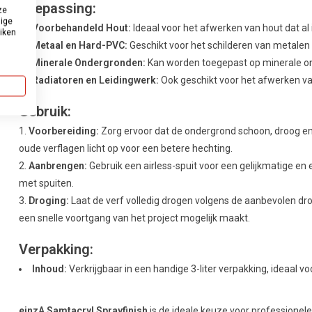
Toepassing:
ze
dige
Voorbehandeld Hout:
Ideaal voor het afwerken van hout dat al
uiken
Metaal en Hard-PVC:
Geschikt voor het schilderen van metalen
Minerale Ondergronden:
Kan worden toegepast op minerale o
Radiatoren en Leidingwerk:
Ook geschikt voor het afwerken van
Gebruik:
Voorbereiding:
Zorg ervoor dat de ondergrond schoon, droog en vr
oude verflagen licht op voor een betere hechting.
Aanbrengen:
Gebruik een airless-spuit voor een gelijkmatige en 
met spuiten.
Droging:
Laat de verf volledig drogen volgens de aanbevolen droo
een snelle voortgang van het project mogelijk maakt.
Verpakking:
Inhoud:
Verkrijgbaar in een handige 3-liter verpakking, ideaal v
einzA Samtacryl Sprayfinish
is de ideale keuze voor professionel