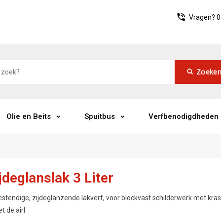
Vragen?
0
Zoeke
Olie en Beits
Spuitbus
Verfbenodigdheden
jdeglanslak 3 Liter
tendige, zijdeglanzende lakverf, voor blockvast schilderwerk met kras
t de airl