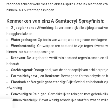
rationeel schilderwerk met een airless-spuit. Deze lak biedt een k
binnen- als buitentoepassingen.
Kenmerken van einzA Samtacryl Sprayfinish:
Zijdeglanzende Afwerking:
Levert een stijlvolle zijdeglansafwe
hoogglanslakken.
Watergedragen:
Op basis van water, wat zorgt voor een lagere 
Weerbestendig:
Ontworpen om bestand te zijn tegen diverse w
binnen- als buitentoepassingen.
Krasvast:
De uitgeharde verffilm is bestand tegen krassen en sli
behoudt.
Sneldrogend:
Droogt snel, wat de doorlooptijd van schilderproje
Formaldehydevrij en Reukarm:
Bevat geen formaldehyde en h
Elastisch en Vergelingsbestendig:
Blijft flexibel en behoudt z
afwerking.
Eenvoudig te Reinigen:
Gemakkelijk te reinigen met gebruikelij
Milieuvriendelijk:
Bevat weinig schadelijke stoffen, wat de mil