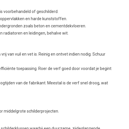
 is voorbehandeld of geschilderd.
 oppervlakken en harde kunststoffen.
ndergronden zoals beton en cementdekvloeren.
 radiatoren en leidingen, behalve wit.
ij van vuil en vet is. Reinig en ontvet indien nodig. Schuur
efficiënte toepassing. Roer de verf goed door voordat je begint
gtijden van de fabrikant. Meestal is de verf snel droog, wat
oor middelgrote schilderprojecten.
e schilderklussen waarbij een duurzame, zijdeglanzende