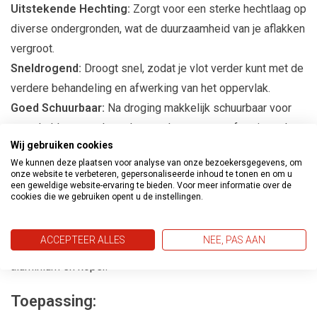
Uitstekende Hechting:
Zorgt voor een sterke hechtlaag op
diverse ondergronden, wat de duurzaamheid van je aflakken
vergroot.
Sneldrogend:
Droogt snel, zodat je vlot verder kunt met de
verdere behandeling en afwerking van het oppervlak.
Goed Schuurbaar:
Na droging makkelijk schuurbaar voor
een gladde en egale ondergrond, wat een professioneel
Wij gebruiken cookies
resultaat bevordert.
We kunnen deze plaatsen voor analyse van onze bezoekersgegevens, om
Overschilderbaar:
Geschikt om te worden overschilderd
onze website te verbeteren, gepersonaliseerde inhoud te tonen en om u
een geweldige website-ervaring te bieden. Voor meer informatie over de
met zowel watergedragen als oplosmiddelhoudende
cookies die we gebruiken opent u de instellingen.
lakken, wat zorgt voor veelzijdigheid in afwerking.
Geschikt Voor:
Diverse ondergronden zoals hout, hard-
ACCEPTEER ALLES
NEE, PAS AAN
PVC, zink, verzinkt staal en andere niet-ferro metalen zoals
aluminium en koper.
Toepassing: