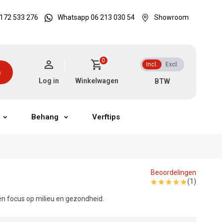
172 533 276
Whatsapp 06 213 030 54
Showroom
0
Incl.
Excl.
n
Log in
Winkelwagen
Behang
Verftips
Beoordelingen
(1)
n focus op milieu en gezondheid.