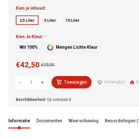
Kies je inhoud:
2,5 Liter
5 Liter
10 Liter
Kies Je Kleur:
*
Wit 100%
Mengen Lichte Kleur
€42,50
€49,95
Toevoegen
Verlanglijst
A
-
+
Beschikbaarheid:
Op voorraad
4
Informatie
Documenten
Waarschuwing
Beoordelingen
(