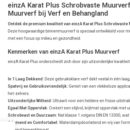
einzA Karat Plus Schrobvaste Muurverf
Muurverf bij Verf en Behangland
Ontdek de premium kwaliteit van einzA Karat Plus Schrobvaste M
Deze hoogwaardige binnenmuurverf is speciaal ontwikkeld voor 
met een focus op milieu en gezondheid.
Kenmerken van einzA Karat Plus Muurverf
einzA Karat Plus onderscheidt zich door zijn uitzonderlijke kwalitei
In 1 Laag Dekkend:
Deze gebruiksklare verf dekt veelal in één laag
Spatvrij en Gebruiksvriendelijk:
Geniet van een vlekkeloze applica
het-zelvers.
Uitzonderlijke Witheid:
Ultrawit voor een heldere en frisse uitstra
Egaal Mat Oppervlak:
Creëert een stijlvol, krijtmat oppervlak met 
Schrobvast en Duurzaam:
Nat klasse 1 volgens DIN EN 13300, wat 
Ademend en Comfortabel:
Waterdampdoorlatend en vrij van forma
gezond binnenklimaat.