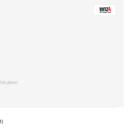
fdrukken
1)