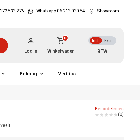
172 533 276
Whatsapp 06 213 030 54
Showroom
0
Incl.
Excl.
n
Log in
Winkelwagen
Behang
Verftips
Beoordelingen
(0)
veelt.