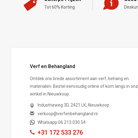
Tot 60% Korting
Deskun
,-
Verf en Behangland
Ontdek ons brede assortiment aan verf, behang en
materialen. Bestel eenvoudig online of kom langs in on
winkel in Nieuwkoop.
Industrieweg 3D, 2421 LK, Nieuwkoop
verkoop@verfenbehangland.nl
Whatsapp 06 213 030 54
+31 172 533 276