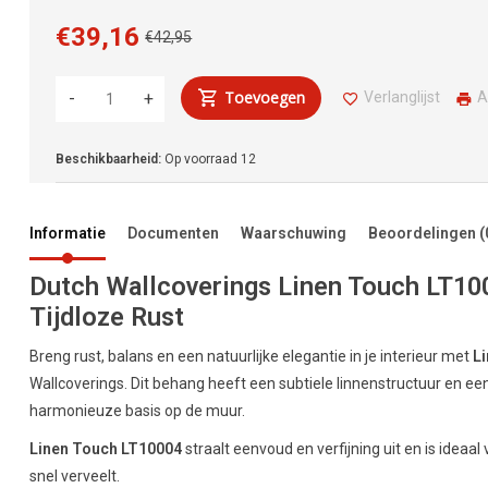
€39,16
€42,95
Toevoegen
Verlanglijst
A
-
+
Beschikbaarheid:
Op voorraad
12
Informatie
Documenten
Waarschuwing
Beoordelingen
(
Dutch Wallcoverings Linen Touch LT10
Tijdloze Rust
Breng rust, balans en een natuurlijke elegantie in je interieur met
L
Wallcoverings. Dit behang heeft een subtiele linnenstructuur en een 
harmonieuze basis op de muur.
Linen Touch LT10004
straalt eenvoud en verfijning uit en is ideaal 
snel verveelt.