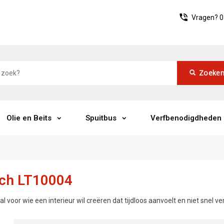
Vragen?
0
Zoeke
Olie en Beits
Spuitbus
Verfbenodigdheden
uch LT10004
l voor wie een interieur wil creëren dat tijdloos aanvoelt en niet snel ver