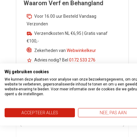
Waarom Verf en Behangland
Voor 16.00 uur Besteld Vandaag
Verzonden
Verzendkosten NL €6,95 | Gratis vanaf
€100,-
Zekerheden van
Webwinkelkeur
Advies nodig? Bel
0172 533 276
Vragen?
info@verfenbehangland.nl
Wij gebruiken cookies
Whatsapp
06 213 030 54
We kunnen deze plaatsen voor analyse van onze bezoekersgegevens, om on
website te verbeteren, gepersonaliseerde inhoud te tonen en om u een gewel
website-ervaring te bieden. Voor meer informatie over de cookies die we gebr
opent u de instellingen.
ACCEPTEER ALLES
NEE, PAS AAN