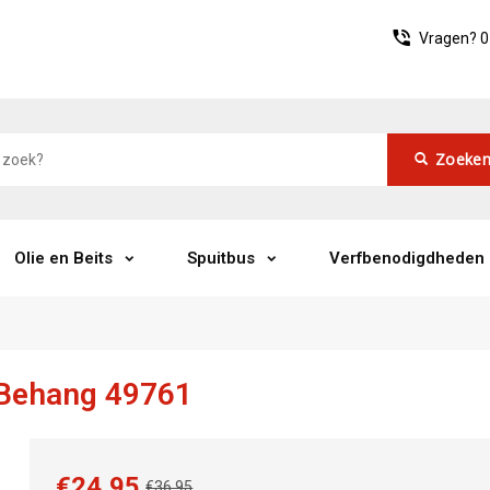
Vragen?
0
Zoeke
Olie en Beits
Spuitbus
Verfbenodigdheden
 Behang 49761
€24,95
€36,95