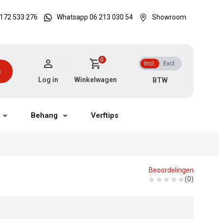
172 533 276
Whatsapp 06 213 030 54
Showroom
0
Incl.
Excl.
n
Log in
Winkelwagen
Behang
Verftips
Beoordelingen
(0)