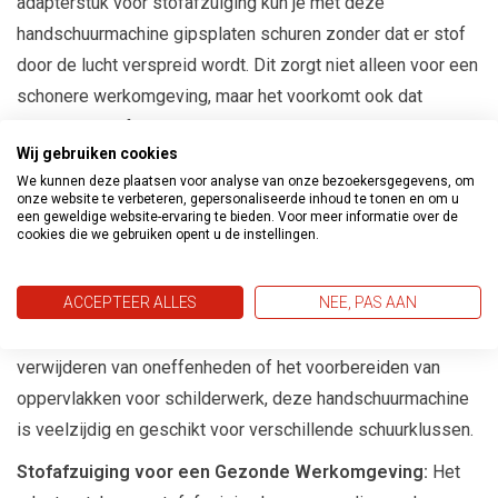
adapterstuk voor stofafzuiging kun je met deze
handschuurmachine gipsplaten schuren zonder dat er stof
door de lucht verspreid wordt. Dit zorgt niet alleen voor een
schonere werkomgeving, maar het voorkomt ook dat
schadelijk stof wordt ingeademd.
Wij gebruiken cookies
Efficiënt Schuren:
De handschuurmachine is ontworpen
We kunnen deze plaatsen voor analyse van onze bezoekersgegevens, om
voor optimaal schuurcomfort. Met zijn ergonomische
onze website te verbeteren, gepersonaliseerde inhoud te tonen en om u
een geweldige website-ervaring te bieden. Voor meer informatie over de
handgreep kun je moeiteloos en nauwkeurig schuren.
cookies die we gebruiken opent u de instellingen.
Hierdoor bespaar je tijd en moeite tijdens je schuurklussen.
ACCEPTEER ALLES
NEE, PAS AAN
Geschikt voor Diverse Schuurklussen:
Of je nu bezig
bent met het gladmaken van gipsplaatnaden, het
verwijderen van oneffenheden of het voorbereiden van
oppervlakken voor schilderwerk, deze handschuurmachine
is veelzijdig en geschikt voor verschillende schuurklussen.
Stofafzuiging voor een Gezonde Werkomgeving:
Het