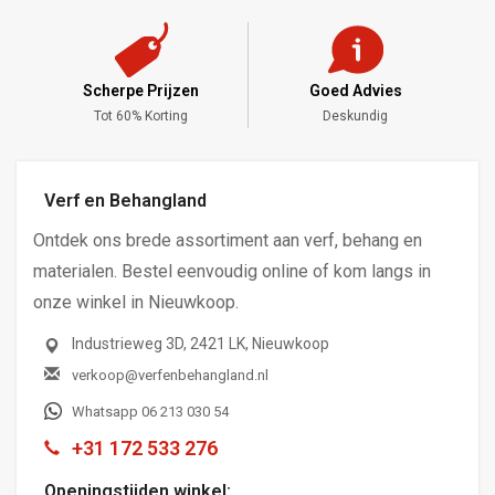
Scherpe Prijzen
Goed Advies
,-
Tot 60% Korting
Deskundig
Verf en Behangland
Ontdek ons brede assortiment aan verf, behang en
materialen. Bestel eenvoudig online of kom langs in
onze winkel in Nieuwkoop.
Industrieweg 3D, 2421 LK, Nieuwkoop
verkoop@verfenbehangland.nl
Whatsapp 06 213 030 54
+31 172 533 276
Openingstijden winkel: