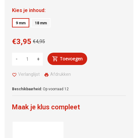
Kies je inhoud:
9 mm
18 mm
€3,95
€4,95
Toevoegen
-
+
Verlanglijst
Afdrukken
Beschikbaarheid:
Op voorraad
12
Maak je klus compleet