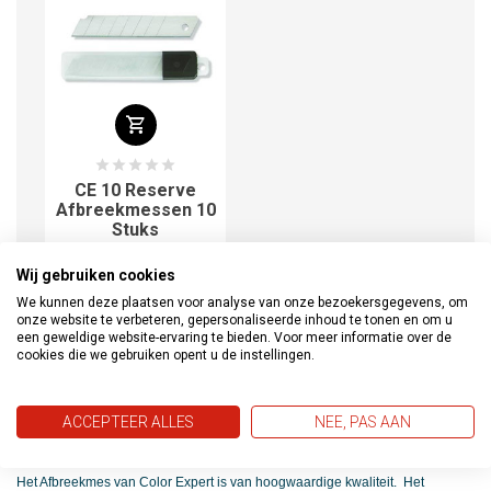
CE 10 Reserve
Afbreekmessen 10
Stuks
€1,25
€1,50
Wij gebruiken cookies
We kunnen deze plaatsen voor analyse van onze bezoekersgegevens, om
onze website te verbeteren, gepersonaliseerde inhoud te tonen en om u
een geweldige website-ervaring te bieden. Voor meer informatie over de
cookies die we gebruiken opent u de instellingen.
Informatie
Documenten
Waarschuwing
Beoordelingen
(0)
ACCEPTEER ALLES
NEE, PAS AAN
Het Afbreekmes van Color Expert is van hoogwaardige kwaliteit.
Het