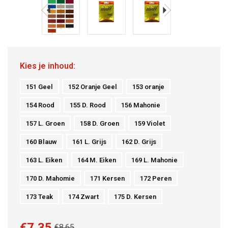
Kies je inhoud:
151 Geel
152 Oranje Geel
153 oranje
154 Rood
155 D. Rood
156 Mahonie
157 L. Groen
158 D. Groen
159 Violet
160 Blauw
161 L. Grijs
162 D. Grijs
163 L. Eiken
164 M. Eiken
169 L. Mahonie
170 D. Mahomie
171 Kersen
172 Peren
173 Teak
174 Zwart
175 D. Kersen
€7,35
€8,65