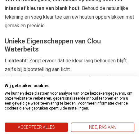
intensief kleuren van blank hout.
Behoud de natuurlijke
tekening en voeg kleur toe aan uw houten oppervlakken met
gemak en precisie.
Unieke Eigenschappen van Clou
Waterbeits
Lichtecht:
Zorgt ervoor dat de kleur lang behouden blijft,
zelfs bij blootstelling aan licht.
Behoudt Houttekening:
Accentueert de natuurlijke
Wij gebruiken cookies
schoonheid van het hout zonder deze te verbergen.
We kunnen deze plaatsen voor analyse van onze bezoekersgegevens, om
Gebruiksvriendelijk:
Eenvoudig te mengen met water voor
onze website te verbeteren, gepersonaliseerde inhoud te tonen en om u
een geweldige website-ervaring te bieden. Voor meer informatie over de
een snelle en efficiënte toepassing.
cookies die we gebruiken opent u de instellingen.
Eenvoudig en Effectief in Gebruik
ACCEPTEER ALLES
NEE, PAS AAN
Makkelijke Voorbereiding:
Los een zakje op in ongeveer