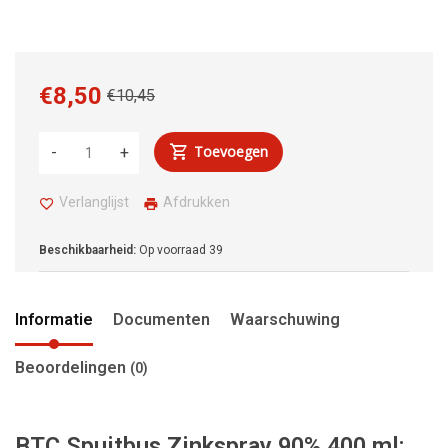
€8,50
€10,45
Toevoegen
-
+
Verlanglijst
Afdrukken
Beschikbaarheid:
Op voorraad
39
Informatie
Documenten
Waarschuwing
Beoordelingen
(0)
BTC Spuitbus Zinkspray 90% 400 ml: