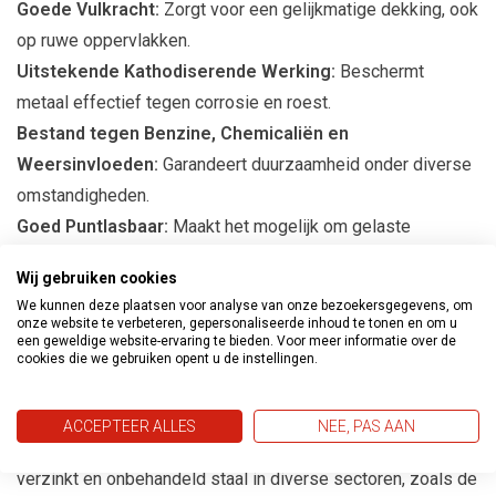
Goede Vulkracht:
Zorgt voor een gelijkmatige dekking, ook
op ruwe oppervlakken.
Uitstekende Kathodiserende Werking:
Beschermt
metaal effectief tegen corrosie en roest.
Bestand tegen Benzine, Chemicaliën en
Weersinvloeden:
Garandeert duurzaamheid onder diverse
omstandigheden.
Goed Puntlasbaar:
Maakt het mogelijk om gelaste
verbindingen te maken zonder de beschermende laag te
Wij gebruiken cookies
beschadigen.
We kunnen deze plaatsen voor analyse van onze bezoekersgegevens, om
Hittebestendig tot 350ºC:
Ideaal voor toepassingen waar
onze website te verbeteren, gepersonaliseerde inhoud te tonen en om u
een geweldige website-ervaring te bieden. Voor meer informatie over de
hoge temperaturen een rol spelen.
cookies die we gebruiken opent u de instellingen.
Toepassingen
ACCEPTEER ALLES
NEE, PAS AAN
Metaalbescherming:
Uitstekend voor het behandelen van
verzinkt en onbehandeld staal in diverse sectoren, zoals de