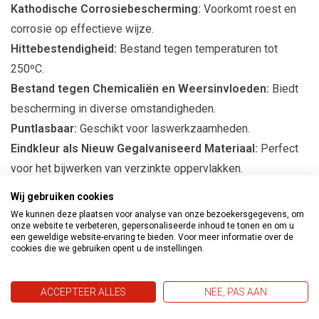
Kathodische Corrosiebescherming:
Voorkomt roest en
corrosie op effectieve wijze.
Hittebestendigheid:
Bestand tegen temperaturen tot
250ºC.
Bestand tegen Chemicaliën en Weersinvloeden:
Biedt
bescherming in diverse omstandigheden.
Puntlasbaar:
Geschikt voor laswerkzaamheden.
Eindkleur als Nieuw Gegalvaniseerd Materiaal:
Perfect
voor het bijwerken van verzinkte oppervlakken.
Wij gebruiken cookies
Toepassingen en Voordelen
We kunnen deze plaatsen voor analyse van onze bezoekersgegevens, om
onze website te verbeteren, gepersonaliseerde inhoud te tonen en om u
De BTC Line Zink Alu Spray is ideaal voor:
een geweldige website-ervaring te bieden. Voor meer informatie over de
cookies die we gebruiken opent u de instellingen.
Behandeling van Metaal:
Ideaal voor zowel verzinkt als
onbehandeld staal.
ACCEPTEER ALLES
NEE, PAS AAN
Diverse Toepassingen:
Geschikt voor industriële,
automotive en doe-het-zelf projecten.